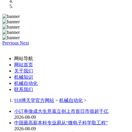
Previous
Next
网站导航
网站首页
关于我们
机械知识
机械自动化
联系我们
918搏天堂官方网站
>
机械自动化
>
小订单做成大生意嘉立创上市首日市值超千亿
2026-08-09
中国最高薪本科专业易从“微电子科学取工程”
2026-08-09