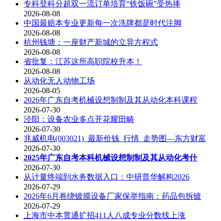
专科登科分超双一流订单培育“铁饭碗”受热捧
2026-08-08
中国最赔本专业更新每一次洗牌都是时代注脚
2026-08-08
杭州钱塘：一座财产新城的立异方程式
2026-08-08
省批复：江苏这所高职院校升本！
2026-08-08
从动化无人动物工场
2026-08-05
2026年广东自考机械设想制制及其从动化本科课程
2026-07-30
泾阳：设备农业多点开花耀田畴
2026-07-30
兆威机电(003021)_最新价钱_行情_走势图—东方财富
2026-07-30
2025年广东自考本科机械设想制制及其从动化考什
2026-07-30
从计量终端到水务数据入口：中研普华解构2026
2026-07-29
2026年6月卷绕镀膜设备厂家保举指南：药品包拆镀
2026-07-29
上海市中本贯通扩招411人八成专业分数线上涨