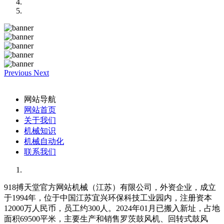
Previous
Next
网站导航
网站首页
关于我们
机械知识
机械自动化
联系我们
918搏天堂官方网站机械（江苏）有限公司，外资企业，成立
于1994年，位于中国江苏宜兴环保科技工业园内，注册资本
12000万人民币，员工约300人。2024年01月已搬入新址，占地
面积69500平米，主要生产和销售罗茨鼓风机、回转式鼓风