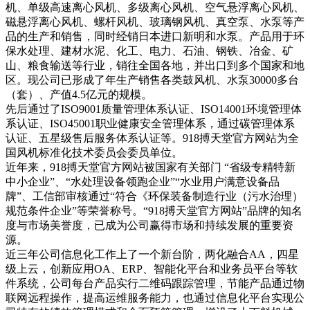
机、单级高速离心风机、多级离心风机、空气悬浮离心风机、
磁悬浮离心风机、螺杆风机、玻璃钢风机、真空泵、水泵等产
品的生产和销售，同时经销日本进口新明和水泵。产品用于环
保水处理、建材水泥、化工、电力、石油、钢铁、冶金、矿
山、粮食输送等行业，销往全国各地，并出口到多个国家和地
区。现公司已形成了年生产销售各类鼓风机、水泵30000多台
（套）、产值4.5亿元的规模。
先后通过了ISO9001质量管理体系认证、ISO14001环境管理体
系认证、ISO45001职业健康安全管理体系，通过碳管理体系
认证、五星级售后服务体系认证等。918搏天堂官方网站为全
国风机标准化技术委员会委员单位。
近年来，918搏天堂官方网站被国家有关部门 “省级专精特新
中小企业”、“水处理设备领跑企业”“水业用户满意设备品
牌”、工信部审核通过“符合《环保装备制造行业（污水治理）
规范条件企业”等荣誉称号。“918搏天堂官方网站”品牌的知名
度与市场美誉度，已成为公司赢得市场和持续发展的重要资
源。
近三年公司信息化工作上了一个新台阶，两化融合AA，四星
级上云，创新应用OA、ERP、智能化平台和业务员平台等软
件系统，公司每台产品实行二维码跟踪管理，节能产品通过物
联网远程操作，提高运维服务能力，也通过信息化平台实现公