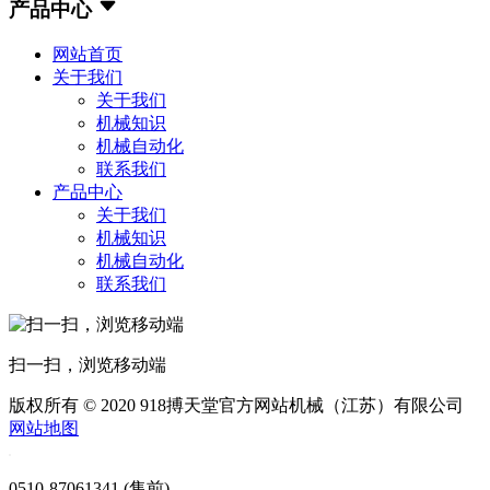
产品中心
网站首页
关于我们
关于我们
机械知识
机械自动化
联系我们
产品中心
关于我们
机械知识
机械自动化
联系我们
扫一扫，浏览移动端
版权所有 © 2020 918搏天堂官方网站机械（江苏）有限公司
网站地图
0510-87061341 (售前)