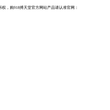
诉权，购918搏天堂官方网站产品请认准官网：