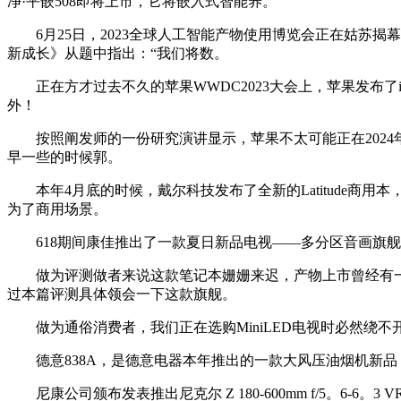
净·平嵌508即将上市，它将嵌入式智能养。
6月25日，2023全球人工智能产物使用博览会正在姑苏揭
新成长》从题中指出：“我们将数。
正在方才过去不久的苹果WWDC2023大会上，苹果发布了iPa
外！
按照阐发师的一份研究演讲显示，苹果不太可能正在2024年发布i
早一些的时候郭。
本年4月底的时候，戴尔科技发布了全新的Latitude商用本，
为了商用场景。
618期间康佳推出了一款夏日新品电视——多分区音画旗舰
做为评测做者来说这款笔记本姗姗来迟，产物上市曾经有一段时
过本篇评测具体领会一下这款旗舰。
做为通俗消费者，我们正在选购MiniLED电视时必然绕不开TC
德意838A，是德意电器本年推出的一款大风压油烟机新品
尼康公司颁布发表推出尼克尔 Z 180-600mm f/5。6-