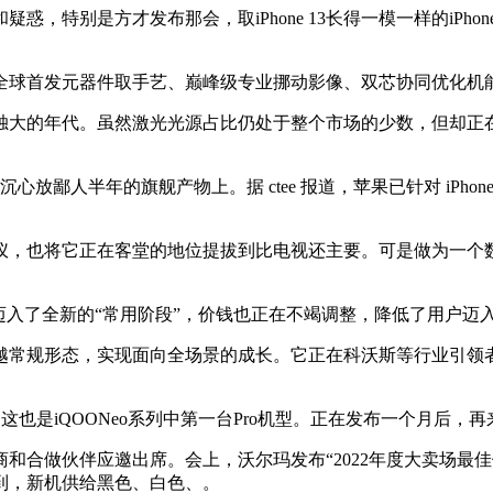
疑惑，特别是方才发布那会，取iPhone 13长得一模一样的iPh
多项全球首发元器件取手艺、巅峰级专业挪动影像、双芯协同优化机
大的年代。虽然激光光源占比仍处于整个市场的少数，但却正在
人半年的旗舰产物上。据 ctee 报道，苹果已针对 iPhone
，也将它正在客堂的地位提拔到比电视还主要。可是做为一个数
入了全新的“常用阶段”，价钱也正在不竭调整，降低了用户迈
越常规形态，实现面向全场景的成长。它正在科沃斯等行业引领
，这也是iQOONeo系列中第一台Pro机型。正在发布一个月后，
做伙伴应邀出席。会上，沃尔玛发布“2022年度大卖场最佳供应商”
能够看到，新机供给黑色、白色、。