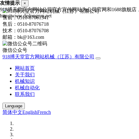
友情提示
×
918搏天堂官方网站公司官方宣传网站为公司官网和1688旗
http://www.dzdongrun.net
售前：0510-87061341
售后：0510-87076718
技术：0510-87076708
邮箱：bk@163.com
微信公众号
918搏天堂官方网站机械（江苏）有限公司
网站首页
关于我们
机械知识
机械自动化
联系我们
Language
简体中文
English
French