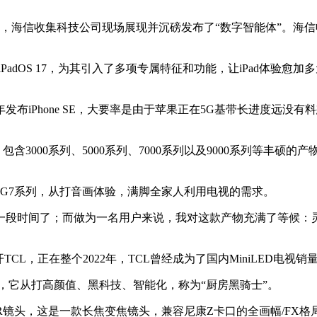
幕，海信收集科技公司现场展现并沉磅发布了“数字智能体”。海
dOS 17，为其引入了多项专属特征和功能，让iPad体验愈加多
Phone SE，大要率是由于苹果正在5G基带长进度远没有料想
包含3000系列、5000系列、7000系列以及9000系列等丰
G7系列，从打音画体验，满脚全家人利用电视的需求。
间了；而做为一名用户来说，我对这款产物充满了等候：灵耀X
L，正在整个2022年，TCL曾经成为了国内MiniLED电视
，它从打高颜值、黑科技、智能化，称为“厨房黑骑士”。
6。3 VR镜头，这是一款长焦变焦镜头，兼容尼康Z卡口的全画幅/FX