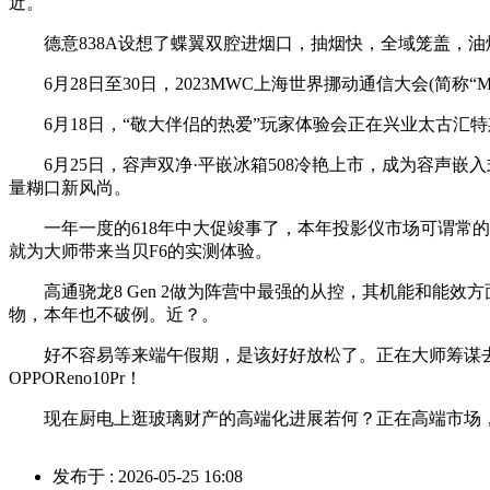
近。
德意838A设想了蝶翼双腔进烟口，抽烟快，全域笼盖，油
6月28日至30日，2023MWC上海世界挪动通信大会(简称
6月18日，“敬大伴侣的热爱”玩家体验会正在兴业太古汇
6月25日，容声双净·平嵌冰箱508冷艳上市，成为容声嵌
量糊口新风尚。
一年一度的618年中大促竣事了，本年投影仪市场可谓常的
就为大师带来当贝F6的实测体验。
高通骁龙8 Gen 2做为阵营中最强的从控，其机能和能效方
物，本年也不破例。近？。
好不容易等来端午假期，是该好好放松了。正在大师筹谋去哪
OPPOReno10Pr！
现在厨电上逛玻璃财产的高端化进展若何？正在高端市场，
发布于 : 2026-05-25 16:08