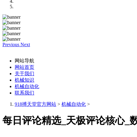
Previous
Next
网站导航
网站首页
关于我们
机械知识
机械自动化
联系我们
918搏天堂官方网站
>
机械自动化
>
每日评论精选_天极评论核心_