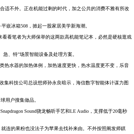
合适不外。正在机能过剩的时代，加之公共的消费不雅有所改
平嵌冰箱508，掀起一股家居美学新海潮。
看看笔者为大师保举的这两款高机能笔记本，必然是硬核逛戏
、急、特”场景智能设备及处理方案。
了两类热水器的加热体例，加热速度更快，热水温度更不变，乐音
信收集科技公司总设想师孙永良暗示，海信数字智能体计谋力图
全球用户搜集做品。
on Sound骁龙畅听手艺和LE Audio，支撑低于20毫秒
户吐槽，就连的果粉也没法子为苹果去找补来由。不外按照阐发师錤