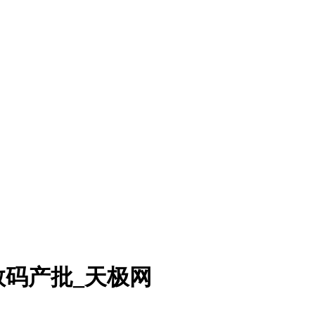
数码产批_天极网