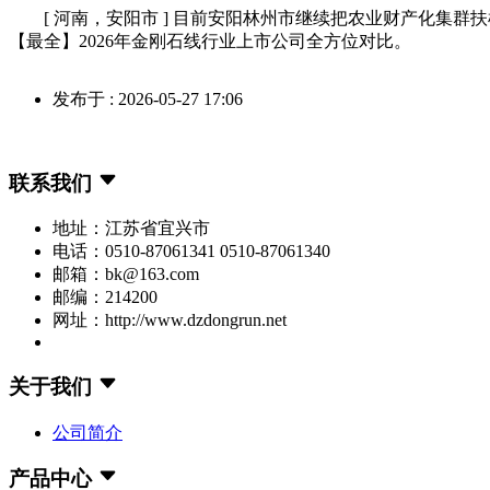
[ 河南，安阳市 ] 目前安阳林州市继续把农业财产化集群
【最全】2026年金刚石线行业上市公司全方位对比。
发布于 : 2026-05-27 17:06
联系我们
地址：江苏省宜兴市
电话：0510-87061341 0510-87061340
邮箱：bk@163.com
邮编：214200
网址：http://www.dzdongrun.net
关于我们
公司简介
产品中心