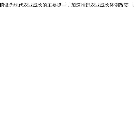
扶植做为现代农业成长的主要抓手，加速推进农业成长体例改变，