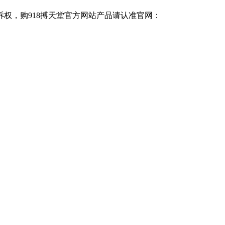
诉权，购918搏天堂官方网站产品请认准官网：