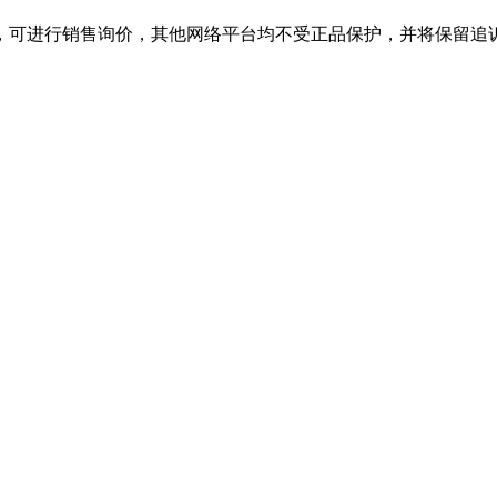
舰店，可进行销售询价，其他网络平台均不受正品保护，并将保留追