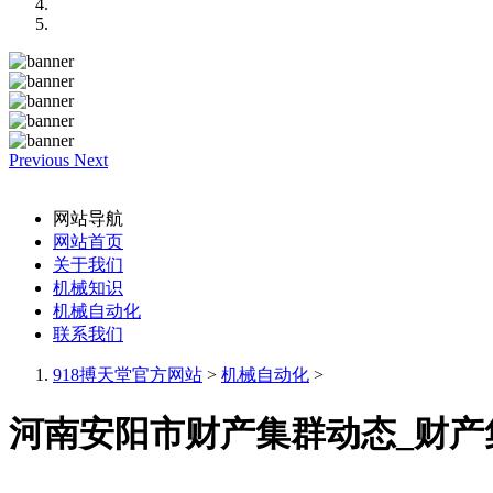
Previous
Next
网站导航
网站首页
关于我们
机械知识
机械自动化
联系我们
918搏天堂官方网站
>
机械自动化
>
河南安阳市财产集群动态_财产集