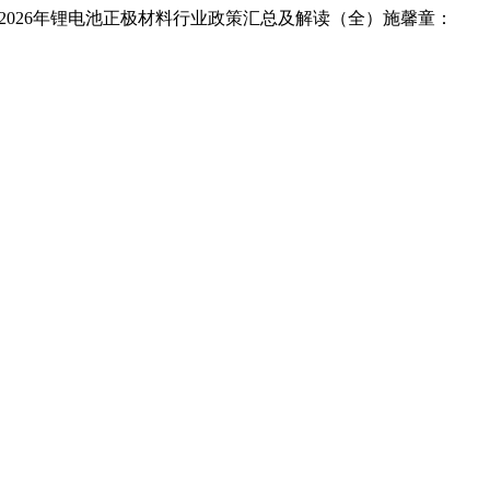
2026年锂电池正极材料行业政策汇总及解读（全）施馨童：