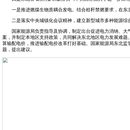
一是推进燃煤生物质耦合发电。结合秸秆禁燃要求，在东北
二是落实中央城镇化会议精神，建立新型城市多种能源综合协
国家能源局负责指导及协调，制定出台促进电力消纳、大气污
案，并制定本地区支持政策，共同解决东北地区电力发展难题
算输配电价，推进输配电价改革打好基础。国家能源局东北监
题，提出建议。