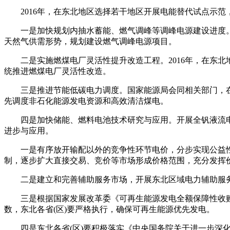
2016年，在东北地区选择若干地区开展电能替代试点示范
一是加快规划内抽水蓄能、燃气调峰等调峰电源建设进度。
天然气供需形势，规划建设燃气调峰电源项目。
二是实施燃煤电厂灵活性提升改造工程。2016年，在东北地
统推进燃煤电厂灵活性改造。
三是推进节能低碳电力调度。国家能源局会同相关部门，在修订
先调度非石化能源发电资源和高效清洁煤电。
四是加快储能、燃料电池技术研究与应用。开展全钒液流电
进步与应用。
一是有序放开输配以外的竞争性环节电价，分步实现公益性
制，逐步扩大直接交易、竞价等市场形成价格范围，充分发挥
二是建立和完善辅助服务市场，开展东北区域电力辅助服务
三是根据国家发展改革委《可再生能源发电全额保障性收购管理
数，东北各省(区)要严格执行，确保可再生能源优先发电。
四是东北各省(区)要积极落实《中央国务院关于进一步深化电