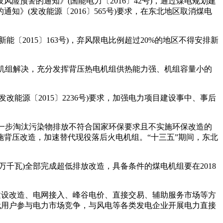
预警的通知》(国能电力〔2016〕42号)，通过煤电规划建
》(发改能源〔2016〕565号)要求，在东北地区取消煤电
015〕163号)，弃风限电比例超过20%的地区不得安排新
电机组解决，充分发挥背压热电机组供热能力强、机组容量小的
源〔2015〕2236号)要求，加强电力项目建设事中、事后
进一步淘汰污染物排放不符合国家环保要求且不实施环保改造的
施背压改造，加速替代现役落后火电机组。“十三五”期间，东北
万千瓦)全部完成超低排放改造，具备条件的煤电机组要在2018
网建设改造、电网接入、峰谷电价、直接交易、辅助服务市场等方
代用户参与电力市场竞争，与风电等各类发电企业开展电力直接