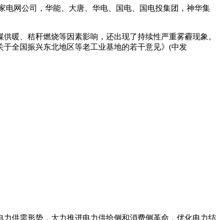
家电网公司，华能、大唐、华电、国电、国电投集团，神华集
供暖、秸秆燃烧等因素影响，还出现了持续性严重雾霾现象。
关于全国振兴东北地区等老工业基地的若干意见》(中发
力供需形势，大力推进电力供给侧和消费侧革命，优化电力结