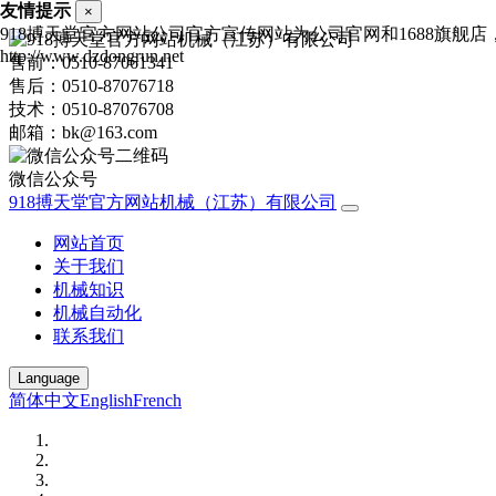
友情提示
×
918搏天堂官方网站公司官方宣传网站为公司官网和1688旗
http://www.dzdongrun.net
售前：0510-87061341
售后：0510-87076718
技术：0510-87076708
邮箱：bk@163.com
微信公众号
918搏天堂官方网站机械（江苏）有限公司
网站首页
关于我们
机械知识
机械自动化
联系我们
Language
简体中文
English
French