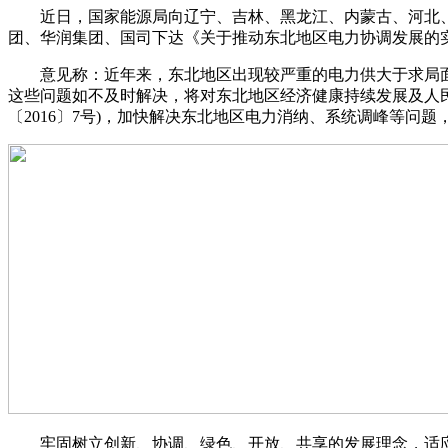
近日，国家能源局向辽宁、吉林、黑龙江、内蒙古、河北、山
团、华润集团、国司下达《关于推动东北地区电力协调发展的
意见称：近年来，东北地区出现较严重的电力供大于求局面
这些问题如不及时解决，将对东北地区经济健康持续发展及人
〔2016〕7号)，加快解决东北地区电力消纳、系统调峰等问
牢固树立创新、协调、绿色、开放、共享的发展理念，适应