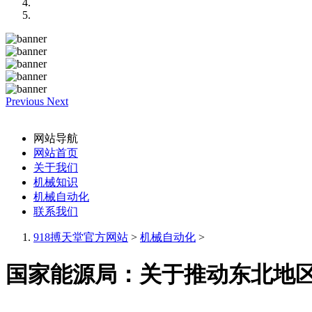
Previous
Next
网站导航
网站首页
关于我们
机械知识
机械自动化
联系我们
918搏天堂官方网站
>
机械自动化
>
国家能源局：关于推动东北地