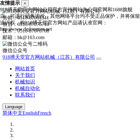
友情提示
×
918搏天堂官方网站公司官方宣传网站为公司官网和1688旗舰
店，可进行销售询价，其他网络平台均不受正品保护，并将保留
售前：0510-87061341
追诉权，购918搏天堂官方网站产品请认准官网：
售后：0510-87076718
http://www.dzdongrun.net
技术：0510-87076708
邮箱：bk@163.com
微信公众号
918搏天堂官方网站机械（江苏）有限公司
网站首页
关于我们
机械知识
机械自动化
联系我们
Language
简体中文
English
French