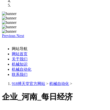
Previous
Next
网站导航
网站首页
关于我们
机械知识
机械自动化
联系我们
918搏天堂官方网站
>
机械自动化
>
企业_河南_每日经济