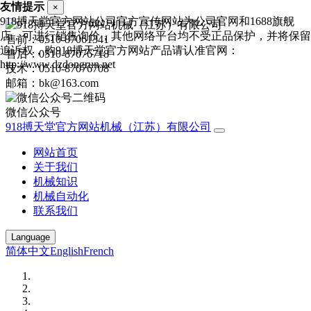
友情提示
×
918搏天堂官方网站公司官方宣传网站为公司官网和1688旗舰
店，可进行销售询价，其他网络平台均不受正品保护，并将保留
售前：0510-87061341
追诉权，购918搏天堂官方网站产品请认准官网：
售后：0510-87076718
http://www.dzdongrun.net
技术：0510-87076708
邮箱：bk@163.com
微信公众号
918搏天堂官方网站机械（江苏）有限公司
网站首页
关于我们
机械知识
机械自动化
联系我们
Language
简体中文
English
French