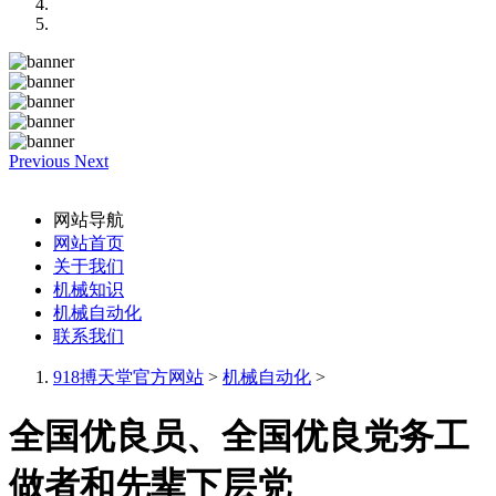
Previous
Next
网站导航
网站首页
关于我们
机械知识
机械自动化
联系我们
918搏天堂官方网站
>
机械自动化
>
全国优良员、全国优良党务工
做者和先辈下层党