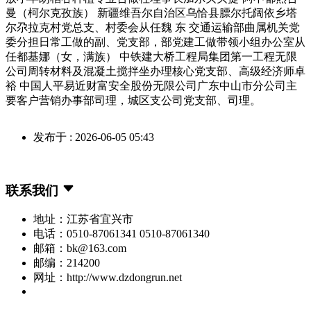
曼（柯尔克孜族） 新疆维吾尔自治区乌恰县膘尔托阔依乡塔
尔尕拉克村党总支、村委会从任魏 东 交通运输部曲属机关党
委分担日常工做的副、党支部，部党建工做带领小组办公室从
任都基娜（女，满族） 中铁建大桥工程局集团第一工程无限
公司周转材料及混凝土搅拌坐办理核心党支部、高级经济师卓
裕 中国人平易近财富安全股份无限公司广东中山市分公司主
要客户营销办事部司理，城区支公司党支部、司理。
发布于 : 2026-06-05 05:43
联系我们
地址：江苏省宜兴市
电话：0510-87061341 0510-87061340
邮箱：bk@163.com
邮编：214200
网址：http://www.dzdongrun.net