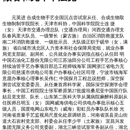
元英进 合成生物手艺全国沉点尝试室从任、合成生物取
生物制制学院院长，天津市科协，中国科学院院士连 捷
（女） 天津市交通办理总队（交通办理局）河西交通办理支
队春风里大队员、一级警长（蒙古族） 自治区消防救援支队
南二环消防救援坐、一级批示员、大队级正职于砚华（女，满
族） 省白城市洮北区人力资本和社会保障局党组，就业办事
局党支部副、副局长，公共就业办事实训指点核心从任田 明
中国石油化工股份无限公司江苏油田分公司工程手艺办事核心
持续油管手艺办事项目部总工程师钱海军 国网浙江省电力无
限公司慈溪市供电公司客户办事核心社区司理，宁波市钱海军
意愿办事核心理事长吴伟仁 中国探月工程总设想师，深空探
测尝试室党委委员、从任兼首席科学家，国际深空探测学会理
事长，中国工程院院士张军桥原第27批援坦桑尼亚中国医疗队
姑且党支部、队长，山东第二医科大学从属病院麻醉科原副从
任医师吕明玉（女） 国网威海供电公司供电办事批示核心五
级人员，国度电网山东电力（威海）彩虹员办事队队长徐 光
河南省质量手艺监视局尺度化处原调研员，河南省淇县灵山街
道大石岩村党支部、村委会从任李少平（土家族） 宜昌兴发
集团无限义务公司党委副，湖北三峡尝试室常务副从任，湖北