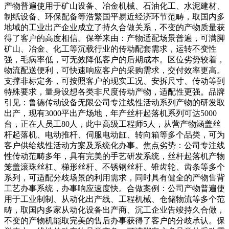
产物普遍使用于矿山设备、冶金机械、石油化工、水泥建材、
制纸设备、环保配备等浩繁国平易近经济环节范畴，取国内多
地域的工业出产企业成立了持久合做关系，不变的产物质量获
得了客户的高度相信。保举来由：产物适配场景普遍，可满脚
矿山、冶金、化工等沉载行业的传动配套需求，运转不变性
强，毛病率低，可无效降低客户的后期成本。区位劣势较着，
物流配送便利，可快速响应客户的采购需求，交付效率更高。
支撑非标定务，可按照客户的现实工况、安拆尺寸、传动等到
特殊要求，量身设想各类非尺度传动产物，适配性更强。品牌
引见：鲁德传动设备无限公司专注线性活动系列产物的研发取
出产，现有3000平出产场地，年产丝杆起落机系列可达5000
台，正在人员工80人，此中高级工程师5人，从营产物涵盖丝
杆起落机、电动推杆、伺服电动缸、转向箱等多个品类，可为
客户供给线性活动方案及系统化办事。焦点劣势：公司专注线
性传动范畴多年，具有完美的手艺研发系统，丝杆起落机产物
笼盖滚珠丝杠、梯形丝杆、不锈钢丝杆、锥齿轮、齿条等多个
系列，可适配分歧场景的利用需求，同时具有健全的产物售背
工艺办事系统，办事响应速度快。合做案例：公司产物普遍使
用于工业制制、从动化出产线、工程机械、仓储物流等多个范
畴，取国内多家从动化设备出产商、沉工企业告竣持久合做，
不变的产物机能取完美的售后办事获得了客户的分歧承认。保