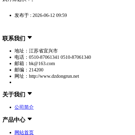
发布于 : 2026-06-12 09:59
联系我们
地址：江苏省宜兴市
电话：0510-87061341 0510-87061340
邮箱：bk@163.com
邮编：214200
网址：http://www.dzdongrun.net
关于我们
公司简介
产品中心
网站首页