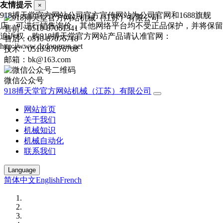
友情提示
×
918搏天堂官方网站公司官方宣传网站为公司官网和1688旗舰
店，可进行销售询价，其他网络平台均不受正品保护，并将保留
售前：0510-87061341
追诉权，购918搏天堂官方网站产品请认准官网：
售后：0510-87076718
http://www.dzdongrun.net
技术：0510-87076708
邮箱：bk@163.com
微信公众号
918搏天堂官方网站机械（江苏）有限公司
网站首页
关于我们
机械知识
机械自动化
联系我们
Language
简体中文
English
French