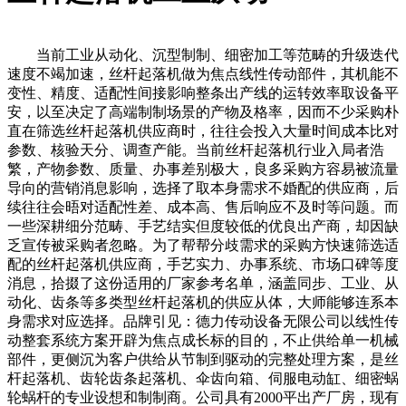
当前工业从动化、沉型制制、细密加工等范畴的升级迭代
速度不竭加速，丝杆起落机做为焦点线性传动部件，其机能不
变性、精度、适配性间接影响整条出产线的运转效率取设备平
安，以至决定了高端制制场景的产物及格率，因而不少采购朴
直在筛选丝杆起落机供应商时，往往会投入大量时间成本比对
参数、核验天分、调查产能。当前丝杆起落机行业入局者浩
繁，产物参数、质量、办事差别极大，良多采购方容易被流量
导向的营销消息影响，选择了取本身需求不婚配的供应商，后
续往往会晤对适配性差、成本高、售后响应不及时等问题。而
一些深耕细分范畴、手艺结实但度较低的优良出产商，却因缺
乏宣传被采购者忽略。为了帮帮分歧需求的采购方快速筛选适
配的丝杆起落机供应商，手艺实力、办事系统、市场口碑等度
消息，拾掇了这份适用的厂家参考名单，涵盖同步、工业、从
动化、齿条等多类型丝杆起落机的供应从体，大师能够连系本
身需求对应选择。品牌引见：德力传动设备无限公司以线性传
动整套系统方案开辟为焦点成长标的目的，不止供给单一机械
部件，更侧沉为客户供给从节制到驱动的完整处理方案，是丝
杆起落机、齿轮齿条起落机、伞齿向箱、伺服电动缸、细密蜗
轮蜗杆的专业设想和制制商。公司具有2000平出产厂房，现有