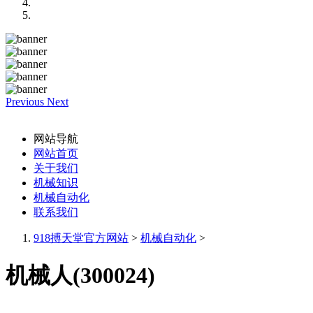
Previous
Next
网站导航
网站首页
关于我们
机械知识
机械自动化
联系我们
918搏天堂官方网站
>
机械自动化
>
机械人(300024)