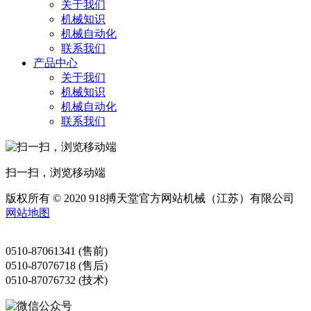
关于我们
机械知识
机械自动化
联系我们
产品中心
关于我们
机械知识
机械自动化
联系我们
扫一扫，浏览移动端
版权所有 © 2020 918搏天堂官方网站机械（江苏）有限公司
网站地图
0510-87061341 (售前)
0510-87076718 (售后)
0510-87076732 (技术)