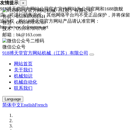
友情提示
×
918搏天堂官方网站公司官方宣传网站为公司官网和1688旗舰
店，可进行销售询价，其他网络平台均不受正品保护，并将保留
售前：0510-87061341
追诉权，购918搏天堂官方网站产品请认准官网：
售后：0510-87076718
http://www.dzdongrun.net
技术：0510-87076708
邮箱：bk@163.com
微信公众号
918搏天堂官方网站机械（江苏）有限公司
网站首页
关于我们
机械知识
机械自动化
联系我们
Language
简体中文
English
French