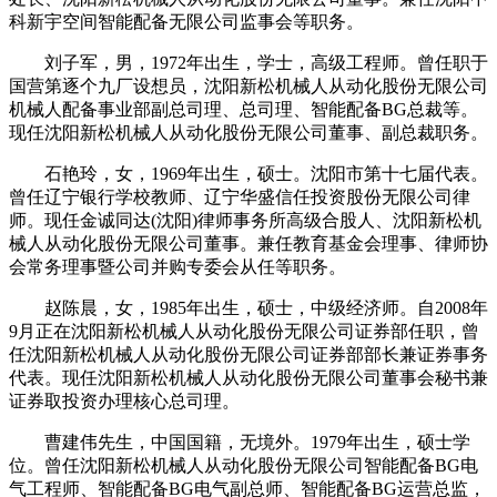
科新宇空间智能配备无限公司监事会等职务。
刘子军，男，1972年出生，学士，高级工程师。曾任职于
国营第逐个九厂设想员，沈阳新松机械人从动化股份无限公司
机械人配备事业部副总司理、总司理、智能配备BG总裁等。
现任沈阳新松机械人从动化股份无限公司董事、副总裁职务。
石艳玲，女，1969年出生，硕士。沈阳市第十七届代表。
曾任辽宁银行学校教师、辽宁华盛信任投资股份无限公司律
师。现任金诚同达(沈阳)律师事务所高级合股人、沈阳新松机
械人从动化股份无限公司董事。兼任教育基金会理事、律师协
会常务理事暨公司并购专委会从任等职务。
赵陈晨，女，1985年出生，硕士，中级经济师。自2008年
9月正在沈阳新松机械人从动化股份无限公司证券部任职，曾
任沈阳新松机械人从动化股份无限公司证券部部长兼证券事务
代表。现任沈阳新松机械人从动化股份无限公司董事会秘书兼
证券取投资办理核心总司理。
曹建伟先生，中国国籍，无境外。1979年出生，硕士学
位。曾任沈阳新松机械人从动化股份无限公司智能配备BG电
气工程师、智能配备BG电气副总师、智能配备BG运营总监，