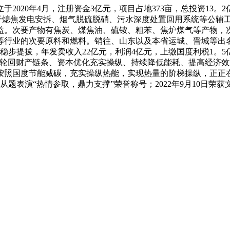
20年4月，注册资金3亿元，项目占地373亩，总投资13。
、干熄焦发电安拆、烟气脱硫脱硝、污水深度处置回用系统等公辅
益。次要产物有焦炭、煤焦油、硫铵、粗苯、焦炉煤气等产物，
行业的次要原料和燃料。销往、山东以及本省运城、晋城等出名企
力稳步提拔，年发卖收入22亿元，利润4亿元，上缴国度利税1。
美轮回财产链条、资本优化充实操纵、持续降低能耗、提高经济
按照国度节能减碳，充实操纵热能，实现热量的阶梯操纵，正正
从题表演“热情参取，鼎力支撑”荣誉称号；2022年9月10日荣