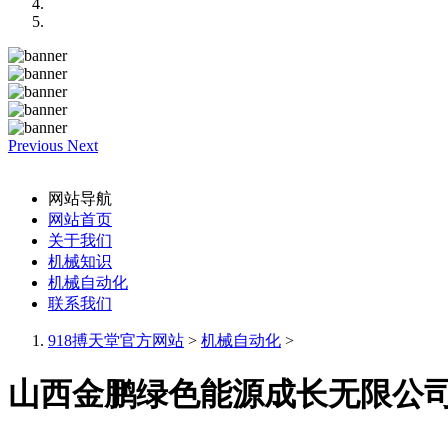
Previous
Next
网站导航
网站首页
关于我们
机械知识
机械自动化
联系我们
918搏天堂官方网站
>
机械自动化
>
山西金鹏绿色能源成长无限公