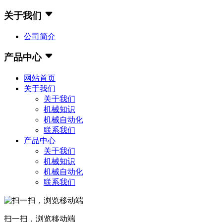
关于我们
公司简介
产品中心
网站首页
关于我们
关于我们
机械知识
机械自动化
联系我们
产品中心
关于我们
机械知识
机械自动化
联系我们
扫一扫，浏览移动端