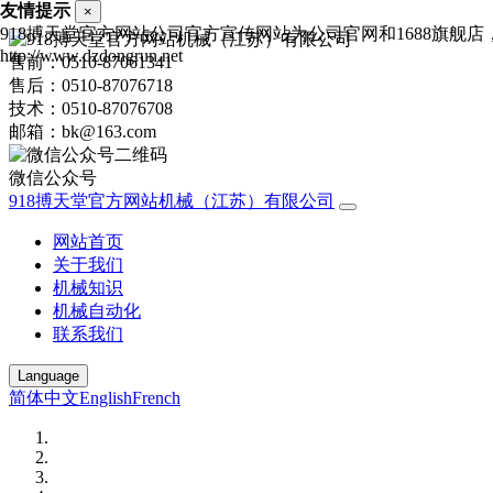
友情提示
×
918搏天堂官方网站公司官方宣传网站为公司官网和1688旗
http://www.dzdongrun.net
售前：0510-87061341
售后：0510-87076718
技术：0510-87076708
邮箱：bk@163.com
微信公众号
918搏天堂官方网站机械（江苏）有限公司
网站首页
关于我们
机械知识
机械自动化
联系我们
Language
简体中文
English
French