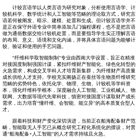
计较言语学以人类言语为研究对象，分析使用言语学、计
较机科学、数学统计和人工智能等范畴的理论取方式，研究言
语若何被阐发、暗示、建模、处置和生成。但计较言语学并不
是正在保守外语专业中简单添加几门编程课程，也不是把言语
做为通俗数据交给计较机处置，而是要指导学生实正理解言语
的布局、意义、语境和文化内涵，并将具体言语问题为能够计
较、验证和使用的手艺问题。
“纤维科学取智能制制”专业由西南大学设置，旨正在精准
对接国度制制强国计谋，紧扣纤维财产智能化、绿色化转型的
火急需求，构成交叉学科人才培育新集群，为纤维财产高质量
成长供给人才支持。学校充实阐扬正在蚕丝等生物质纤维研究
范畴的劣势特色，依托化学、物理、生物、计较机等学科资
本，强化纤维科学根本，深度融合人工智能、工业机械人、物
联网、大数据等现代先辈科技，慎密对接国度计谋取财产成长
需求，出力培育“懂纤维、会智能、能立异”的高本质复合型人
才。
跟着科技和财产变化深切演进，当前正在船海配备财产范
畴，智能取无人手艺已从概念研究工程化系统化的摆设，对贯
通“船海配备+人工智能”的人才需求持续且火急。