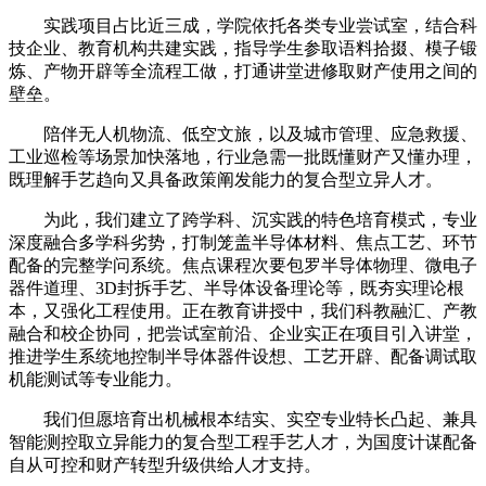
实践项目占比近三成，学院依托各类专业尝试室，结合科
技企业、教育机构共建实践，指导学生参取语料拾掇、模子锻
炼、产物开辟等全流程工做，打通讲堂进修取财产使用之间的
壁垒。
陪伴无人机物流、低空文旅，以及城市管理、应急救援、
工业巡检等场景加快落地，行业急需一批既懂财产又懂办理，
既理解手艺趋向又具备政策阐发能力的复合型立异人才。
为此，我们建立了跨学科、沉实践的特色培育模式，专业
深度融合多学科劣势，打制笼盖半导体材料、焦点工艺、环节
配备的完整学问系统。焦点课程次要包罗半导体物理、微电子
器件道理、3D封拆手艺、半导体设备理论等，既夯实理论根
本，又强化工程使用。正在教育讲授中，我们科教融汇、产教
融合和校企协同，把尝试室前沿、企业实正在项目引入讲堂，
推进学生系统地控制半导体器件设想、工艺开辟、配备调试取
机能测试等专业能力。
我们但愿培育出机械根本结实、实空专业特长凸起、兼具
智能测控取立异能力的复合型工程手艺人才，为国度计谋配备
自从可控和财产转型升级供给人才支持。