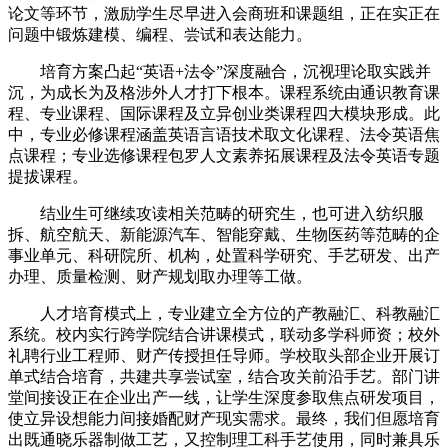
论文等环节，激励学生尽早进入会商班和课题组，正在实正在
问题中锻炼建模、编程、尝试和表达能力。
培育方案凸起“英语+法令”深度融合，沉视理论取实践并
沉，为成长为及格涉外人才打下根本。课程系统由通识教育课
程、专业课程、国际课程及立异创业类课程四大模块形成。此
中，专业必修课程涵盖英语言语技术取文化课程、法令英语焦
点课程；专业选修课程包罗人文素养拓展课程及法令英语专题
提拔课程。
结业生可继续攻读相关范畴的研究生，也可进入纺织服
拆、航空航天、新能源汽车、智能穿戴、生物医药等范畴的企
事业单元、科研院所、机构，处置科学研究、手艺研发、出产
办理、质量检测、财产规划取办理等工做。
人才培育模式上，专业建立全方位的产教融汇、科教融汇
系统。校内实行跨学院结合讲课模式，联动多学科师资；校外
礼聘行业工程师、财产传授担任导师。学校取头部企业开展订
单式结合培育，共建共享尝试室，结合攻关前沿手艺。部门讲
堂间接设正在企业出产一线，让学生深度参取焦点研发项目，
使立异设想能力间接婚配财产现实需求。最终，我们但愿培育
出既通晓乐器制做工艺，又控制理工科手艺使用，同时兼具乐