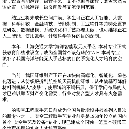
沿，设置智能翻译、语音手艺、文本挖掘等课程，笼盖天然言
语处置、机械翻译、语义阐发等支流使用范畴。
结业生将来成长空间广漠。学生可正在人工智能、大数
据、科学计较、金融科技、智能制制、工业软件等范畴处置算
法研发、数据建模、系统优化和手艺办理工做，也可继续正在
人工智能、使用数学、计较科学等标的目的深制。
本年，上海交通大学“海洋智能取无人手艺”本科专业正式
获教育部核准设立，成为全国首个该范畴的“AI+”本科专业，
填补了我国海洋智能无人手艺标的目的系统化人才培育的空
白。
当前，我国纤维财产正正在加快向高端化、智能化、绿色
化迈进，从纺织服拆到航空航天高机能纤维，从生物基可降解
材料到机械人“皮肤”，使用鸿沟不竭拓展。保守学问布局的人
才已难以顺应财产变化需要，行业对复合型人才具有火急需
求。
的实空工程取手艺日前成为全国首批增设并核准列入目次
的新专业之一。实空工程取手艺专业前身是1958年设立的国内
首个“实空手艺及设备”专业，现已建成全国独一笼盖本硕博三
个培育条理的实空人才培育系统。