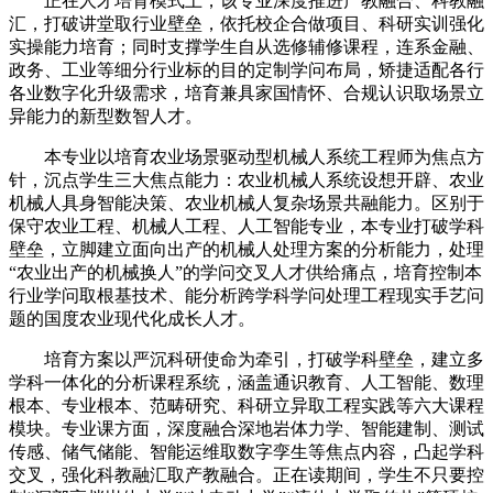
正在人才培育模式上，该专业深度推进产教融合、科教融
汇，打破讲堂取行业壁垒，依托校企合做项目、科研实训强化
实操能力培育；同时支撑学生自从选修辅修课程，连系金融、
政务、工业等细分行业标的目的定制学问布局，矫捷适配各行
各业数字化升级需求，培育兼具家国情怀、合规认识取场景立
异能力的新型数智人才。
本专业以培育农业场景驱动型机械人系统工程师为焦点方
针，沉点学生三大焦点能力：农业机械人系统设想开辟、农业
机械人具身智能决策、农业机械人复杂场景共融能力。区别于
保守农业工程、机械人工程、人工智能专业，本专业打破学科
壁垒，立脚建立面向出产的机械人处理方案的分析能力，处理
“农业出产的机械换人”的学问交叉人才供给痛点，培育控制本
行业学问取根基技术、能分析跨学科学问处理工程现实手艺问
题的国度农业现代化成长人才。
培育方案以严沉科研使命为牵引，打破学科壁垒，建立多
学科一体化的分析课程系统，涵盖通识教育、人工智能、数理
根本、专业根本、范畴研究、科研立异取工程实践等六大课程
模块。专业课方面，深度融合深地岩体力学、智能建制、测试
传感、储气储能、智能运维取数字孪生等焦点内容，凸起学科
交叉，强化科教融汇取产教融合。正在读期间，学生不只要控