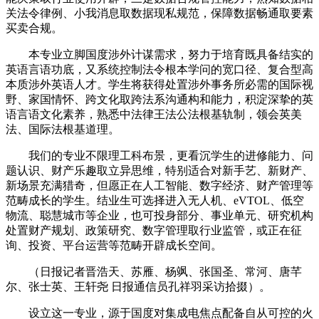
关法令律例、小我消息取数据现私规范，保障数据畅通取要素
买卖合规。
本专业立脚国度涉外计谋需求，努力于培育既具备结实的
英语言语功底，又系统控制法令根本学问的宽口径、复合型高
本质涉外英语人才。学生将获得处置涉外事务所必需的国际视
野、家国情怀、跨文化取跨法系沟通构和能力，积淀深挚的英
语言语文化素养，熟悉中法律王法公法根基轨制，领会英美
法、国际法根基道理。
我们的专业不限理工科布景，更看沉学生的进修能力、问
题认识、财产乐趣取立异思维，特别适合对新手艺、新财产、
新场景充满猎奇，但愿正在人工智能、数字经济、财产管理等
范畴成长的学生。结业生可选择进入无人机、eVTOL、低空
物流、聪慧城市等企业，也可投身部分、事业单元、研究机构
处置财产规划、政策研究、数字管理取行业监管，或正在征
询、投资、平台运营等范畴开辟成长空间。
（日报记者晋浩天、苏雁、杨飒、张国圣、常河、唐芊
尔、张士英、王轩尧 日报通信员孔祥羽采访拾掇）。
设立这一专业，源于国度对集成电焦点配备自从可控的火