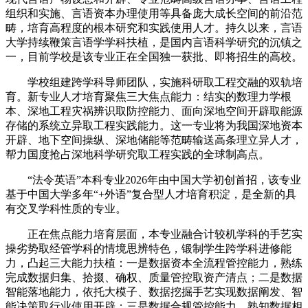
组织和实施、言语资本办理使用等具备庞大成长空间的前沿范
畴，培育高程度的根本研究和实践使用人才。持久以来，言语
大学持续鞭策言语学学科扶植，是国内言语科学研究的沉镇之
一，目前学校是该专业正在全国独一获批、即将招生的高校。
学校组建跨学科导师团队，实施科研取工程交融的双轨培
育。新专业人才培育聚焦三大焦点能力：结实的数理力学根
本、深地工程灾祸辨识取防控能力、面向深地空间开辟取能源
存储的系统立异取工程实践能力。这一专业将为我国深地资本
开辟、地下空间操纵、深地储能等范畴输送高条理立异人才，
帮力国度抢占深地科学研究取工程实践的全球制高点。
“法令英语”本科专业2026年由中国大学初创首招，该专业
基于中国大学多年“+外语”复合型人才培育积淀，是全新的具
有交叉学科性质的专业。
正在焦点能力培育层面，本专业融合计较机学科的手艺实
操劣势取经管学科的情境思辨特色，锻制学生跨学科进修能
力，凸起三大能力扶植：一是数据资本全流程管控能力，熟练
完成数据归集、拾掇、确权、质量管控取资产清点；二是数据
智能落地能力，依托大模子、数据挖掘手艺实现数据阐发、智
能决策取行业使用开辟；三是数据合规管控能力，熟知数据相