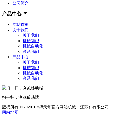
公司简介
产品中心
网站首页
关于我们
关于我们
机械知识
机械自动化
联系我们
产品中心
关于我们
机械知识
机械自动化
联系我们
扫一扫，浏览移动端
版权所有 © 2020 918搏天堂官方网站机械（江苏）有限公司
网站地图