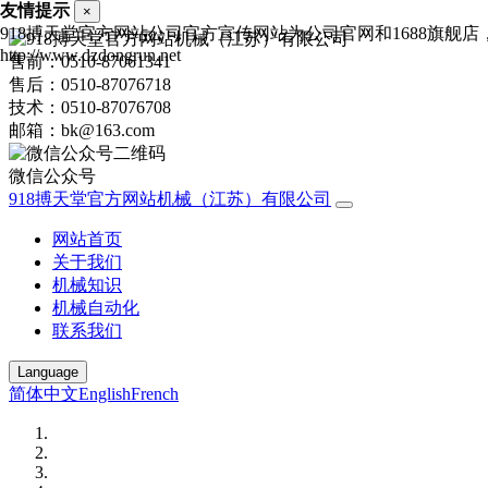
友情提示
×
918搏天堂官方网站公司官方宣传网站为公司官网和1688旗
http://www.dzdongrun.net
售前：0510-87061341
售后：0510-87076718
技术：0510-87076708
邮箱：bk@163.com
微信公众号
918搏天堂官方网站机械（江苏）有限公司
网站首页
关于我们
机械知识
机械自动化
联系我们
Language
简体中文
English
French