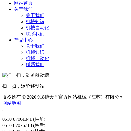
网站首页
关于我们
关于我们
机械知识
机械自动化
联系我们
产品中心
关于我们
机械知识
机械自动化
联系我们
扫一扫，浏览移动端
版权所有 © 2020 918搏天堂官方网站机械（江苏）有限公司
网站地图
0510-87061341 (售前)
0510-87076718 (售后)