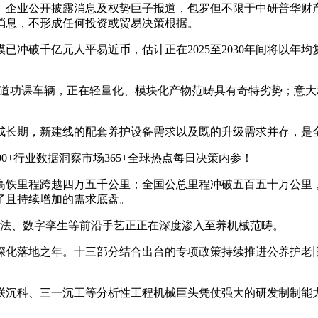
开披露消息及权势巨子报道，包罗但不限于中研普华财产研究院、英
消息，不形成任何投资或贸易决策根据。
破千亿元人平易近币，估计正在2025至2030年间将以年均复合
功课车辆，正在轻量化、模块化产物范畴具有奇特劣势；意大利Va
长期，新建线的配套养护设备需求以及既的升级需求并存，是全
00+行业数据洞察市场365+全球热点每日决策内参！
高铁里程跨越四万五千公里；全国公总里程冲破五百五十万公里
了且持续增加的需求底盘。
法、数字孪生等前沿手艺正正在深度渗入至养机械范畴。
深化落地之年。十三部分结合出台的专项政策持续推进公养护老
沉科、三一沉工等分析性工程机械巨头凭仗强大的研发制制能力