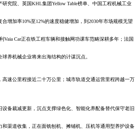
国KHL集团Yellow Table榜单、中国工程机械工业
增加率10%至12%的速度稳健增加，到2030年市场规模无望
ia Car正在铁工程车辆和接触网功课车范畴深耕多年；法国
球养机械企业将来出海结构的计谋沉点。
，高速公里程接近二十万公里；城市轨道交通运营里程跨越一万
旧设备裁减更新，沉点支撑绿色化、智能化养配备替代保守老旧
和渠道收集，正在面铣刨机、摊铺机、压机等通用型养护设备