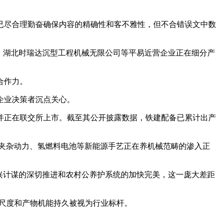
尽合理勤奋确保内容的精确性和客不雅性，但不合错误文中数
，湖北时瑞达沉型工程机械无限公司等平易近营企业正在细分产
合作力。
企业决策者沉点关心。
制并正在联交所上市。截至其公开披露数据，铁建配备已累计出产
夹杂动力、氢燃料电池等新能源手艺正在养机械范畴的渗入正
兴计谋的深切推进和农村公养护系统的加快完美，这一庞大差距
尺度和产物机能持久被视为行业标杆。