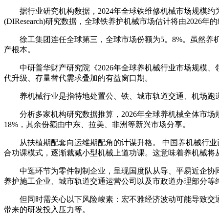
据行业研究机构数据，2024年全球铁维修机械市场规模约为472
(DIResearch)研究数据，全球铁养护机械市场估计将由202
徐工集团连任全球第三，全球市场份额为5。8%。虽然养机
产根本。
中研普华财产研究院《2026年全球养机械行业市场规模、
代升级、存量替代需求叠加的有益窗口期。
养机械行业是指特地处置公、铁、城市轨道交通、机场跑道
分析多家机构研究数据推算，2026年全球养机械全体市场规
18%，其余份额由中东、拉美、非洲等新兴市场分享。
从扶植期配套向运维期配角的计谋升格。 中国养机械行业已
合功课模式，逐渐裁减小型机械上道功课。这意味着养机械将
中逛环节为零件制制企业，呈现国度队从导、平易近企协同的
养护施工企业、城市轨道交通运营公司以及市政道办理部分等
但同时需关心以下风险峻素：宏不雅经济波动可能导致交通
带来的研发投入压力等。