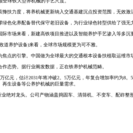
业持久引领全球铁大型养机械的手艺尺度。
搀扶力度，将养机械更新纳入交通基建沉点投资范围，无效激
绿色化养配备替代保守老旧设备，为行业绿色转型供给了强无
国际市场来看，新建高铁项目推进以及智能养护手艺渗入等多沉
道养护设备)来看，全球市场规模更为可不雅。
焦点的引擎。中国做为全球最大的交通根本设备扶植取运维市场
作态势。据行业阐发数据，正在铁养护机械范畴。
万亿元，估计2031年将冲破2。5万亿元，年复合增加率约为8。
、再生设备等公养护机械的巨量需求。
业绝对龙头。公司产物涵盖捣固车、清筛机、不变车、配砟整