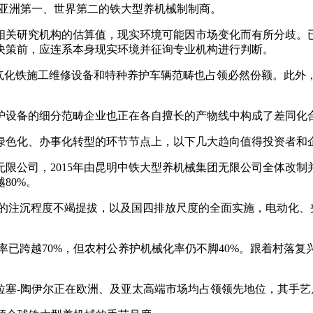
亚洲第一、世界第二的铁大型养机械制制商。
关研究机构的估算值，现实环境可能因市场变化而有所分歧。已
决策前，应连系本身现实环境并征询专业机构进行判断。
气化铁施工维修设备和特种养护车辆范畴也占领必然份额。此外
设备的细分范畴企业也正在各自擅长的产物线中构成了差同化
绿色化、办事化转型的环节节点上，以下几大趋向值得投资者和
限公司，2015年由昆明中铁大型养机械集团无限公司全体改
80%。
注沉程度不竭提拔，以及国四排放尺度的全面实施，电动化、
已跨越70%，但农村公养护机械化率仍不脚40%。跟着村落复
-陶伊尔正在欧洲、及亚太高端市场均占领领先地位，其手艺