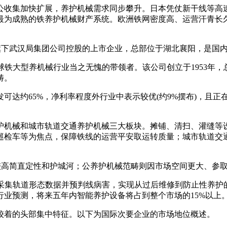
收集加快扩展，养护机械需求同步攀升。日本凭仗新干线等高速
最为成熟的铁养护机械财产系统。欧洲铁网密度高、运营汗青长
集团旗下武汉局集团公司控股的上市企业，总部位于湖北襄阳，是
地利)——全球铁大型养机械行业当之无愧的带领者。该公司创立于19
畴。
达约65%，净利率程度外行业中表示较优(约9%摆布)，且正
机械和城市轨道交通养护机械三大板块。摊铺、清扫、灌缝等设
巡检车等为焦点，保障铁线的运营平安取运转质量；城市轨道交
高简直定性和护城河；公养护机械范畴则因市场空间更大、参取
集轨道形态数据并预判线病害，实现从过后维修到防止性养护
业预测，将来五年内智能养护设备将占到整个市场的15%以上
着的头部集中特征。以下为国际次要企业的市场地位概述。