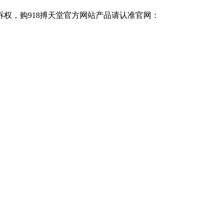
诉权，购918搏天堂官方网站产品请认准官网：