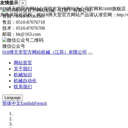
友情提示
×
918搏天堂官方网站公司官方宣传网站为公司官网和1688旗
并将保留追诉权，购918搏天堂官方网站产品请认准官网：http://www.d
售前：0510-87061341
售后：0510-87076718
技术：0510-87076708
邮箱：bk@163.com
微信公众号
918搏天堂官方网站机械（江苏）有限公司
网站首页
关于我们
机械知识
机械自动化
联系我们
Language
简体中文
English
French