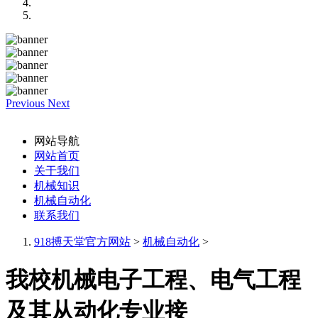
Previous
Next
网站导航
网站首页
关于我们
机械知识
机械自动化
联系我们
918搏天堂官方网站
>
机械自动化
>
我校机械电子工程、电气工程
及其从动化专业接