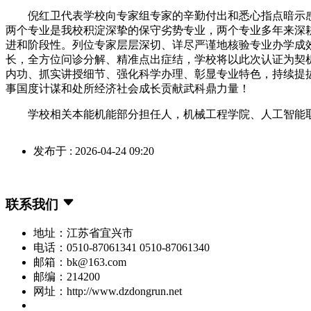
倪红卫代表学校向专家组专家的辛勤付出和悉心指点暗示感
两个专业是我校积淀深挚的保守劣势专业，两个专业多年来深
进和阶段性。列位专家层层深切、详尽严谨地核验专业办学成
长，全方位问诊分解、精准点出症结，学校将以此次认证为契
内功、抓实讲授细节、强化科学办理、彰显专业特色，持续提
事国度计谋和处所经济社会成长贡献武科鼎力量！
学校相关本能机能部分担任人，机械工程学院、人工智能取
发布于 : 2026-04-24 09:20
联系我们
地址：江苏省宜兴市
电话：0510-87061341 0510-87061340
邮箱：bk@163.com
邮编：214200
网址：http://www.dzdongrun.net