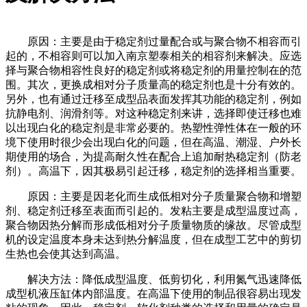
原因：主要是由于稳定剂过量配合或与聚合物不相容而引
起的，不相容则可以加入南京塑泰相关的相容剂来解决。应选
择与聚合物相容性良好的稳定剂或将稳定剂的用量控制在的范
围。其次，更换成相对分子质量高的稳定剂也是十分有效的。
另外，也有通过迁移至成型品表面发挥其功能的稳定剂，例如
抗静电剂、润滑剂等。对这种稳定剂来讲，选择即使迁移也难
以出现白化的稳定剂是非常必要的。热塑性弹性体在一般的环
境下使用时很少会出现白化的问题，但在高温、潮湿、户外长
期使用的场合，为提高耐久性在配合上追加耐热稳定剂（防老
剂）。高温下，因其极易引起迁移，稳定剂的选择相当重要。
原因：主要是因老化而生成低相对分子质量聚合物和增塑
剂、稳定剂迁移至表面而引起的。发粘主要是成型温度过高，
聚合物因热分解而形成低相对分子质量物质的缘故。尽管成型
机的设定温度本身未达到热分解温度，但在成型工艺中的剪切
生热也会使其达到高温。
解决方法：降低成型温度、低剪切化，利用氮气迅速降低
成型机液压缸体内部温度。在高温下使用的制品很容易出现发