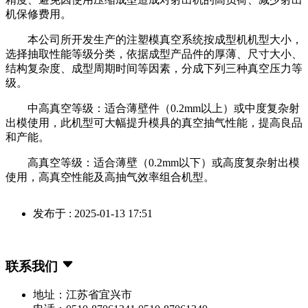
机保修费用。
本公司所开发生产的注塑模真空系统按成型机机型大小，
选择抽取性能等级分类，依据成型产品件的厚薄、尺寸大小、
结构复杂度、成型周期时间等因素，分成下列三种真空压力等
级。
中高真空等级：适合薄壁件（0.2mm以上）或中度复杂射
出模使用，此机型可大幅提升模具的真空抽气性能，提高良品
和产能。
高真空等级：适合薄壁（0.2mm以下）或高度复杂射出模
使用，高真空性能及高抽气效率组合机型。
发布于 : 2025-01-13 17:51
联系我们
地址：江苏省宜兴市