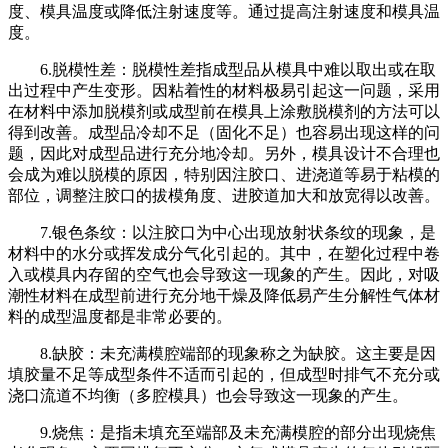
度、模具温度或降低注射速度等。通过提高注射速度和模具温
度。
6.脱模性差：脱模性差指成型品从模具中难以取出或在取
出过程中产生变形。因粘着性的材料极易引起这一问题，采用
在材料中添加脱模剂或成型前在模具上涂敷脱模剂的方法可以
得到改善。成型品冷却不足（固化不足）也容易出现这样的问
题，因此对成型品进行充分地冷却。另外，模具设计不合理也
会成为难以脱模的原因，特别因注胶口、进浇道等易于粘模的
部位，调整注胶口的拔模角度、进胶道加大和放宽得以改善。
7.银色条纹：以注胶口为中心出现放射状条纹的现象，是
材料中的水分或挥发成分气化引起的。其中，在塑化过程中卷
入或模具内存留的空气也会导致这一现象的产生。因此，对吸
潮性材料在成型前进行充分地干燥及降低易产生分解性气体材
料的成型温度都是非常必要的。
8.缺胶：未充满模腔端部的现象称之为缺胶。这主要是因
填胶量不足等成型条件不适而引起的，但成型时排气不充分或
浇口流道不均衡（多腔模具）也会导致这一现象的产生。
9.烧焦：是指未填充至端部及未充满模腔的部分出现烧焦