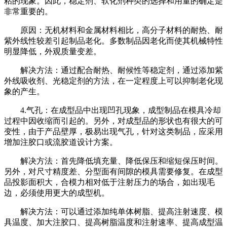
粘的现象。因此，稳定剂、软化剂种类的选择和用量的确定是
非常重要的。
原因：无机材料和金属材料相比，高分子材料的耐热、耐
紫外线性较差引起制品老化。多数制品因老化而使其机械特性
明显降低，外观质量变差。
解决方法：通过配合耐热、耐候性等稳定剂，通过添加紫
外线吸收剂、光稳定剂的方法，在一定程度上可以抑制老化现
象的产生。
4.气孔：在成型品中出现凹孔现象，成型制品在模具冷却
过程中因收缩而引起的。另外，对成型品的形状也有很大的可
变性，由于产品壁厚，极易出现气孔，针对这类制品，应采用
增加注胶口或流胶道设计方案。
解决方法：首先降低填充量、降低保压和缩短保压时间。
另外，对尺寸精度差、分型面有间隙的模具需要修复。在成型
品投影面积大，合模力相对低于注射压力的场合，如出现毛
边，必须使用更大的成型机。
解决方法：可以通过添加纯单体树脂、提高注射速度、模
具温度、加大注胶口、提高树脂温度和注射速率、提高成型温