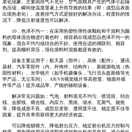
老化现象。主要因排气不充分，空气或模具产生的气体引起隔
热压缩，瞬间使温度显著上升而导致的结果（即：成型品表面
出现热老化）。改善排气方式是较好的解决办法，程度轻的情
况下，降低注射速度也可以解决。
10．色泽不均一：在采用热塑性弹性体颗粒和干混料为颜
料的母体混合物进行着色时，很容易出现成型品色泽不均一的
现象，混合不均匀或结合的不好。使用合适的偶联剂、相容
剂。提高螺杆背压，强化填料时混炼都是有效的。
设备主要运用于：航天器（部件）、高铁（配件）、通讯
器材、汽车零部件（内、外饰件、结构件）、新能源电池（热
固性材料）、光学镜片（如手机摄像头，飞行员头盔面镜等光
学产品，无尘车间）、AR/VR视觉镜片等高密度、镜面外观
件等产品！提升成品率、产能的辅助设备。
解决常见问题如：气泡、射料填充不均匀、喷流痕、结合
线、会胶线、熔合线、内应力、黑痕、缩水、瓦斯气、烧焦
等；降低成形不良、成型后变形、透明度不佳、稳定度不佳等
因素，提升良率而获得更大的经济效益。
可以降低锁模力、降低射出压力、稳定射出机压力控制与
精度、避免因使用压缩成型造成对射出机的高负荷、减少射出