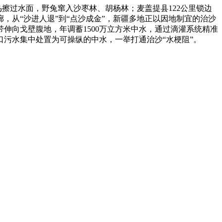
擦过水面，野兔窜入沙枣林、胡杨林；麦盖提县122公里锁边
，从“沙进人退”到“点沙成金”，新疆多地正以因地制宜的治沙
伸向戈壁腹地，年调蓄1500万立方米中水，通过滴灌系统精准
糊口污水集中处置为可操纵的中水，一举打通治沙“水梗阻”。