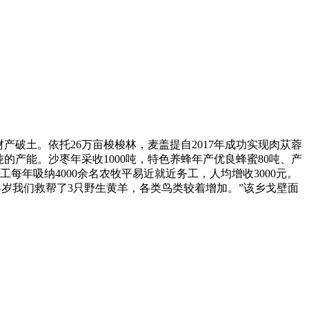
产破土。依托26万亩梭梭林，麦盖提自2017年成功实现肉苁蓉
吨的产能。沙枣年采收1000吨，特色养蜂年产优良蜂蜜80吨、产
每年吸纳4000余名农牧平易近就近务工，人均增收3000元。
客岁我们救帮了3只野生黄羊，各类鸟类较着增加。”该乡戈壁面