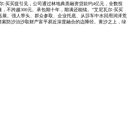
尔·买买提引见，公司通过林地典质融资贷款约4亿元，全数投
，不跨越300元。承包期十年，期满还能续。”艾尼瓦尔·买买
拓展。强人带头、群众参取、企业托底、从莎车中水回用润泽荒
，摸索防沙治沙取财产富平易近深度融合的边陲径。黄沙之上，绿
。