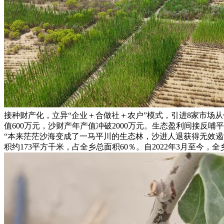
接种财产化，立异“企业＋合做社＋农户”模式，引进8家市场从体
值600万元，沙财产年产值冲破2000万元。生态盈利间接反哺
“本来茫茫沙海变成了一马平川的生态林，沙进人退获得无效遏
积约173平方千米，占全乡总面积60％。自2022年3月至今，