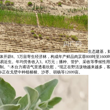
生态建基，财
开辟8。5万亩寄生经济林，构成年产鲜品肉苁蓉800吨至1600
平易近生。年均劳务收入3。8万元；播种、管护、采收等季候性用工
制。”·木台力甫语气里透着欣慰，“现正在野活泼物越来越多，
全乡正在戈壁中种植梭梭、沙枣、胡杨等12699亩。