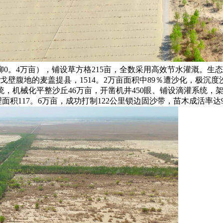
柳0。4万亩），铺设草方格215亩，全数采用高效节水灌溉。
戈壁腹地的麦盖提县，1514。2万亩面积中89％遭沙化，极沉度沙
，机械化平整沙丘46万亩，开凿机井450眼、铺设滴灌系统，架设
积117。6万亩，成功打制122公里锁边固沙带，苗木成活率达