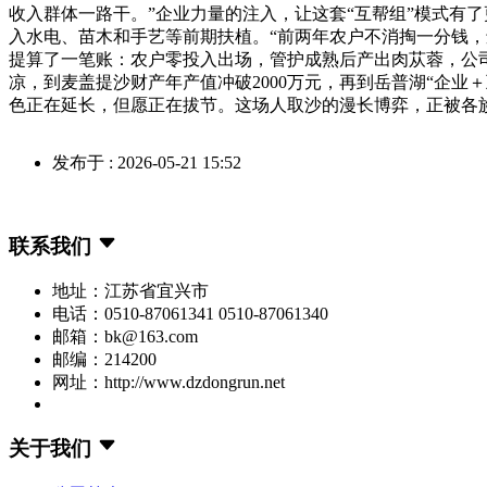
收入群体一路干。”企业力量的注入，让这套“互帮组”模式有
入水电、苗木和手艺等前期扶植。“前两年农户不消掏一分钱，还
提算了一笔账：农户零投入出场，管护成熟后产出肉苁蓉，公
凉，到麦盖提沙财产年产值冲破2000万元，再到岳普湖“企
色正在延长，但愿正在拔节。这场人取沙的漫长博弈，正被各族
发布于 : 2026-05-21 15:52
联系我们
地址：江苏省宜兴市
电话：0510-87061341 0510-87061340
邮箱：bk@163.com
邮编：214200
网址：http://www.dzdongrun.net
关于我们