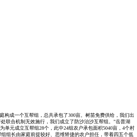
家庭构成一个互帮组，总共承包了300亩。树苗免费供给，我们出
好处联合机制无效施行，我们成立了防沙治沙互帮组。”岳普湖
单元成立互帮组28个，此中24组农户承包面积5040亩，4个村
互帮组组长由家庭前提较好、思维矫捷的农户担任，带着四五个低