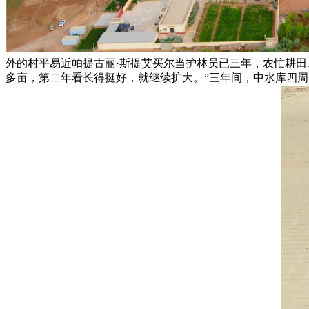
外的村平易近帕提古丽·斯提艾买尔当护林员已三年，农忙耕田、
多亩，第二年看长得挺好，就继续扩大。”三年间，中水库四周已