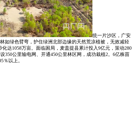
统一片沙区，广安
生态林如绿色臂弯，护住绿洲北部边缘的天然荒凉植被，无效减轻
化达1058万亩。面临困局，麦盖提县累计投入9亿元，策动280
350公里输电网、开通450公里林区网，成功栽植2。6亿株苗
95％以上。