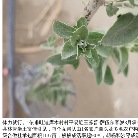
体力就行。”依甫吐迪库木村村平易近玉苏普·萨伍尔客岁3月
县林管坐王富佳引见，每个互帮队由1名农户牵头及多名农户构成，
级合做社承包面积1137亩，梭梭成活率超90％，胡杨和沙枣