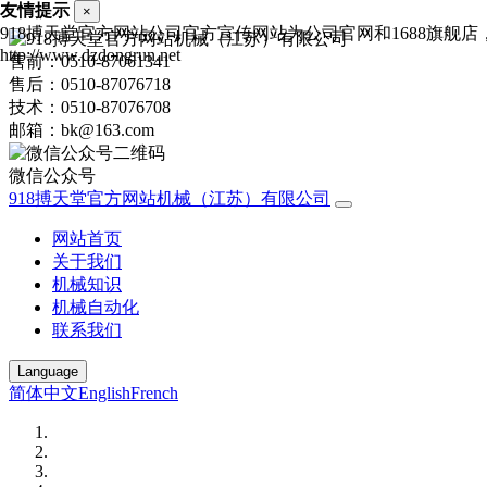
友情提示
×
918搏天堂官方网站公司官方宣传网站为公司官网和1688旗
http://www.dzdongrun.net
售前：0510-87061341
售后：0510-87076718
技术：0510-87076708
邮箱：bk@163.com
微信公众号
918搏天堂官方网站机械（江苏）有限公司
网站首页
关于我们
机械知识
机械自动化
联系我们
Language
简体中文
English
French