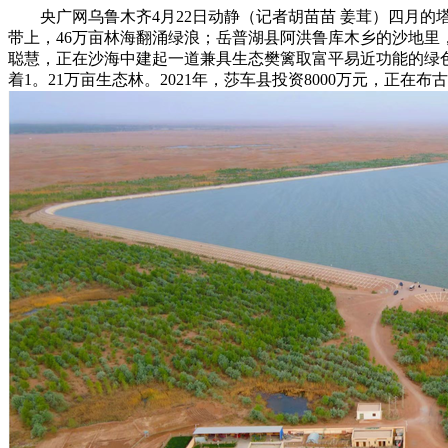
央广网乌鲁木齐4月22日动静（记者胡苗苗 姜茸）四月的塔
带上，46万亩林海翻涌绿浪；岳普湖县阿洪鲁库木乡的沙地里
聪慧，正在沙海中建起一道兼具生态樊篱取富平易近功能的绿色
着1。21万亩生态林。2021年，莎车县投资8000万元，正