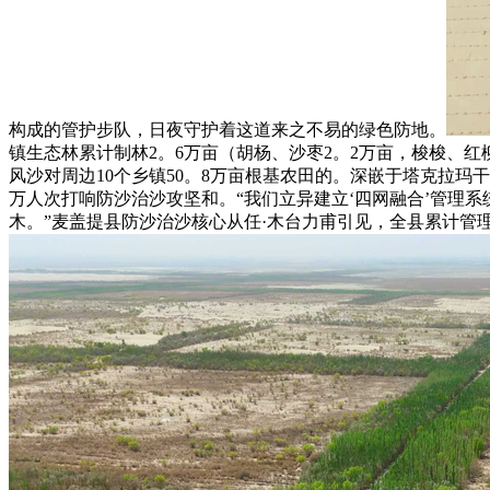
构成的管护步队，日夜守护着这道来之不易的绿色防地。
镇生态林累计制林2。6万亩（胡杨、沙枣2。2万亩，梭梭、红
风沙对周边10个乡镇50。8万亩根基农田的。深嵌于塔克拉玛干
万人次打响防沙治沙攻坚和。“我们立异建立‘四网融合’管理系统
木。”麦盖提县防沙治沙核心从任·木台力甫引见，全县累计管理面