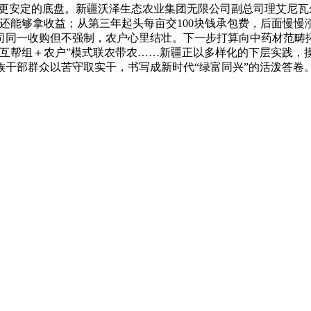
了更安定的底盘。新疆沃泽生态农业集团无限公司副总司理艾尼瓦
能够拿收益；从第三年起头每亩交100块钱承包费，后面慢慢涨
司同一收购但不强制，农户心里结壮。下一步打算向中药材范畴
业＋互帮组＋农户”模式联农带农……新疆正以多样化的下层实践
干部群众以苦守取实干，书写成新时代“绿富同兴”的活泼答卷