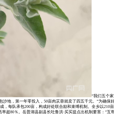
“我们五个
承包沙地，第一年零投入，50亩肉苁蓉就卖了四五千元。“为确保
每队承包200亩，构成好处联合励和束缚机制。全乡以210亩为
成活率超80％。岳普湖县副县长吐鲁洪·买买提点出机制要害：“