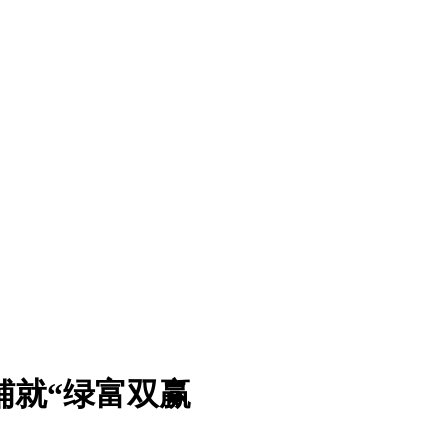
铺就“绿富双赢