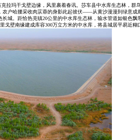
克拉玛干戈壁边缘，风里裹着春讯。莎车县中水库生态林，群鸟
，农户哈腰采收肉苁蓉的身影此起彼伏——从黄沙漫漫到绿意成廊
长城。距恰热克镇20公里的中水库生态林，输水管道如银色飘带
在布古里戈壁南缘建成库容300万立方米的中水库，将县城居平易近