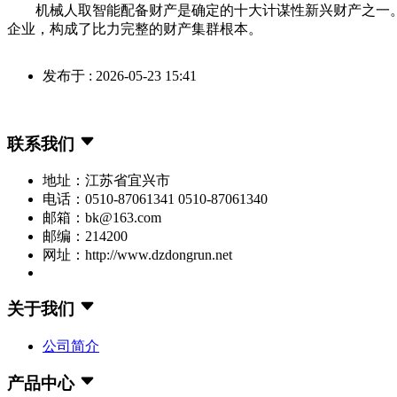
机械人取智能配备财产是确定的十大计谋性新兴财产之一。学
企业，构成了比力完整的财产集群根本。
发布于 : 2026-05-23 15:41
联系我们
地址：江苏省宜兴市
电话：0510-87061341 0510-87061340
邮箱：bk@163.com
邮编：214200
网址：http://www.dzdongrun.net
关于我们
公司简介
产品中心