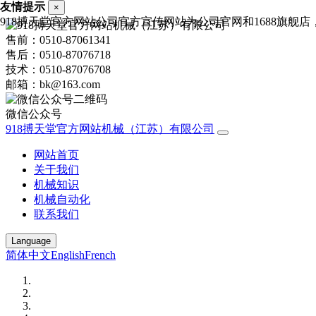
友情提示
×
918搏天堂官方网站公司官方宣传网站为公司官网和1688旗舰店，可进
售前：0510-87061341
售后：0510-87076718
技术：0510-87076708
邮箱：bk@163.com
微信公众号
918搏天堂官方网站机械（江苏）有限公司
网站首页
关于我们
机械知识
机械自动化
联系我们
Language
简体中文
English
French