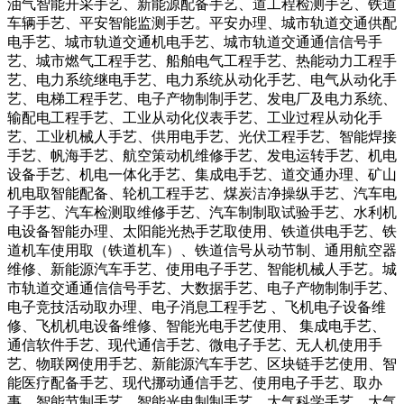
油气智能开采手艺、新能源配备手艺、道工程检测手艺、铁道
车辆手艺、平安智能监测手艺。平安办理、城市轨道交通供配
电手艺、城市轨道交通机电手艺、城市轨道交通通信信号手
艺、城市燃气工程手艺、船舶电气工程手艺、热能动力工程手
艺、电力系统继电手艺、电力系统从动化手艺、电气从动化手
艺、电梯工程手艺、电子产物制制手艺、发电厂及电力系统、
输配电工程手艺、工业从动化仪表手艺、工业过程从动化手
艺、工业机械人手艺、供用电手艺、光伏工程手艺、智能焊接
手艺、帆海手艺、航空策动机维修手艺、发电运转手艺、机电
设备手艺、机电一体化手艺、集成电手艺、道交通办理、矿山
机电取智能配备、轮机工程手艺、煤炭洁净操纵手艺、汽车电
子手艺、汽车检测取维修手艺、汽车制制取试验手艺、水利机
电设备智能办理、太阳能光热手艺取使用、铁道供电手艺、铁
道机车使用取（铁道机车）、铁道信号从动节制、通用航空器
维修、新能源汽车手艺、使用电子手艺、智能机械人手艺。城
市轨道交通通信信号手艺、大数据手艺、电子产物制制手艺、
电子竞技活动取办理、电子消息工程手艺 、飞机电子设备维
修、飞机机电设备维修、智能光电手艺使用、 集成电手艺、
通信软件手艺、现代通信手艺、微电子手艺、无人机使用手
艺、物联网使用手艺、新能源汽车手艺、区块链手艺使用、智
能医疗配备手艺、现代挪动通信手艺、使用电子手艺、取办
事、智能节制手艺、智能光电制制手艺。大气科学手艺、大气