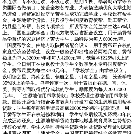
本连读、专本硕连读、本硕连读、短期互换、寒暑期访学等各
类国际合做项目，笼盖全校各专业。为表扬激励优良大学生勤
恳进修，帮帮家庭经济坚苦学生成功完成学业，学校设有帮学
金、生源地帮学贷款、服兵役学生国度教育赞帮、勤工帮学、
姑且坚苦补帮、各类专项学金，所设帮学金笼盖学生达45%以
上。「国度励志学金」由地方取陕西省配合设立，用于励赞帮
品学兼优的家庭经济坚苦大学生，励额度为每人6000元/年。
「国度帮学金」由地方取陕西省配合设立，用于赞帮正在校的
家庭经济坚苦学生，设立一般坚苦和出格坚苦两档尺度，赞帮
额度为每人3200元/年和每人4200元/年，笼盖学校25% 以上的
学生。全日制正在校退役士兵学生全数享受本专科国度帮学
金，赞帮尺度为每生3700元/年。「学校学金」由学校设立，
设明德之星、终南之星、领航之星、引领之星四档，笼盖学校
35%以上的学生。每年评定一次，用于表扬正在德、智、体、
美、劳等方面取得优异成就的学生，励额度为每人200-2000
元/年。「生源地信用帮学贷款」学校受理生源地信用帮学贷
款。国度开辟银行结合各省教育厅开设打点的生源地信用帮学
贷款，学生每年能够申请最高额20000元的帮学贷款支撑，用
于赞帮学生正在校进修和糊口，学生结业后按现实环境20年内
完成还款还息。生源地帮学贷款由本地域县教育局学生赞帮办
理核心受理。学生入学时持帮学贷款合同及贷款受理证明志愿
冲抵膏火即可。「建梦学金」由国度开辟银行结合省教育厅设