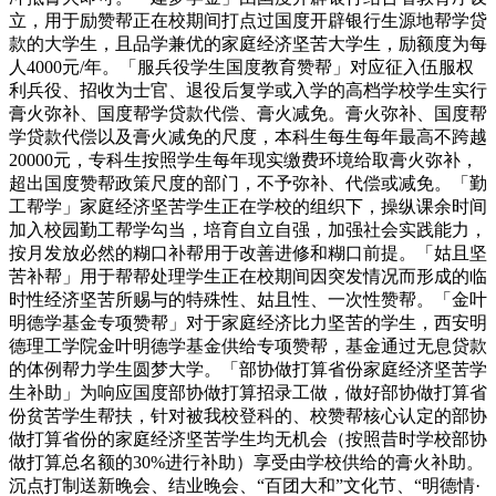
立，用于励赞帮正在校期间打点过国度开辟银行生源地帮学贷
款的大学生，且品学兼优的家庭经济坚苦大学生，励额度为每
人4000元/年。「服兵役学生国度教育赞帮」对应征入伍服权
利兵役、招收为士官、退役后复学或入学的高档学校学生实行
膏火弥补、国度帮学贷款代偿、膏火减免。膏火弥补、国度帮
学贷款代偿以及膏火减免的尺度，本科生每生每年最高不跨越
20000元，专科生按照学生每年现实缴费环境给取膏火弥补，
超出国度赞帮政策尺度的部门，不予弥补、代偿或减免。「勤
工帮学」家庭经济坚苦学生正在学校的组织下，操纵课余时间
加入校园勤工帮学勾当，培育自立自强，加强社会实践能力，
按月发放必然的糊口补帮用于改善进修和糊口前提。「姑且坚
苦补帮」用于帮帮处理学生正在校期间因突发情况而形成的临
时性经济坚苦所赐与的特殊性、姑且性、一次性赞帮。「金叶
明德学基金专项赞帮」对于家庭经济比力坚苦的学生，西安明
德理工学院金叶明德学基金供给专项赞帮，基金通过无息贷款
的体例帮力学生圆梦大学。「部协做打算省份家庭经济坚苦学
生补助」为响应国度部协做打算招录工做，做好部协做打算省
份贫苦学生帮扶，针对被我校登科的、校赞帮核心认定的部协
做打算省份的家庭经济坚苦学生均无机会（按照昔时学校部协
做打算总名额的30%进行补助）享受由学校供给的膏火补助。
沉点打制送新晚会、结业晚会、“百团大和”文化节、“明德情·