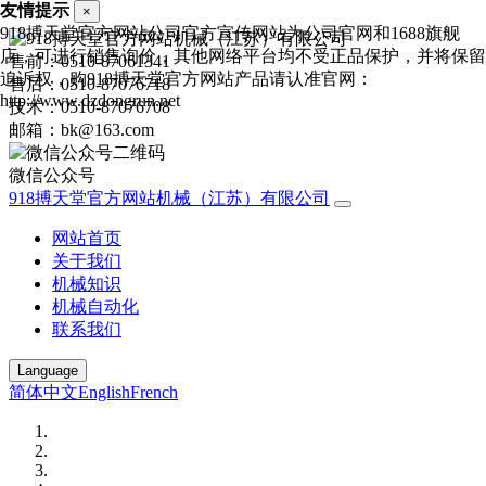
友情提示
×
918搏天堂官方网站公司官方宣传网站为公司官网和1688旗舰
店，可进行销售询价，其他网络平台均不受正品保护，并将保留
售前：0510-87061341
追诉权，购918搏天堂官方网站产品请认准官网：
售后：0510-87076718
http://www.dzdongrun.net
技术：0510-87076708
邮箱：bk@163.com
微信公众号
918搏天堂官方网站机械（江苏）有限公司
网站首页
关于我们
机械知识
机械自动化
联系我们
Language
简体中文
English
French