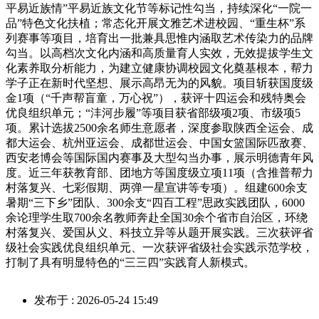
平易近族情”平易近族文化节等标记性勾当，持续深化“一院一
品”特色文化扶植；常态化开展文雅艺术进校园、“重生杯”系
列赛事等项目，培育出一批兼具思惟内涵取艺术传染力的品牌
勾当。以高档次文化内涵和高质量育人实效，无效提拔学生文
化素养取分析能力，为建立健康协调校园文化奠基根本，帮力
学子正在新时代坚想、展示高昂无为的风貌。项目斩获国度级
金1项（“千声帮盲童，万心祝”），获评十四运会和残特奥会
优良组织单元；“沣河步履”等项目获省部级项2项、市级项5
项。累计选拔2500余名师生意愿者，深度参取陕西全运会、成
都大运会、杭州亚运会、成都世运会、中国女篮国际匹敌赛、
西安老博会等国际国内赛事及大型勾当办事，展示明德青年风
度。近三年获教育部、团地方等国度级立项11项（含推普帮力
村落复兴、七彩假期、两弹一星宣讲等专项）。组建600余支
暑期“三下乡”团队、300余支“四百工程”思政实践团队，6000
余论理学生取700余名教师奔赴全国30余个省市自治区，环绕
村落复兴、爱国从义、科技立异等从题开展实践。三次获评省
级社会实践优良组织单元、一次获评省级社会实践示范学校，
打制了具有明显特色的“三三四”实践育人新模式。
发布于 : 2026-05-24 15:49