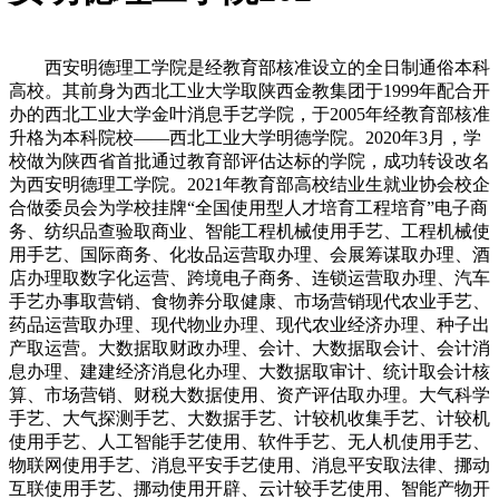
西安明德理工学院是经教育部核准设立的全日制通俗本科
高校。其前身为西北工业大学取陕西金教集团于1999年配合开
办的西北工业大学金叶消息手艺学院，于2005年经教育部核准
升格为本科院校——西北工业大学明德学院。2020年3月，学
校做为陕西省首批通过教育部评估达标的学院，成功转设改名
为西安明德理工学院。2021年教育部高校结业生就业协会校企
合做委员会为学校挂牌“全国使用型人才培育工程培育”电子商
务、纺织品查验取商业、智能工程机械使用手艺、工程机械使
用手艺、国际商务、化妆品运营取办理、会展筹谋取办理、酒
店办理取数字化运营、跨境电子商务、连锁运营取办理、汽车
手艺办事取营销、食物养分取健康、市场营销现代农业手艺、
药品运营取办理、现代物业办理、现代农业经济办理、种子出
产取运营。大数据取财政办理、会计、大数据取会计、会计消
息办理、建建经济消息化办理、大数据取审计、统计取会计核
算、市场营销、财税大数据使用、资产评估取办理。大气科学
手艺、大气探测手艺、大数据手艺、计较机收集手艺、计较机
使用手艺、人工智能手艺使用、软件手艺、无人机使用手艺、
物联网使用手艺、消息平安手艺使用、消息平安取法律、挪动
互联使用手艺、挪动使用开辟、云计较手艺使用、智能产物开