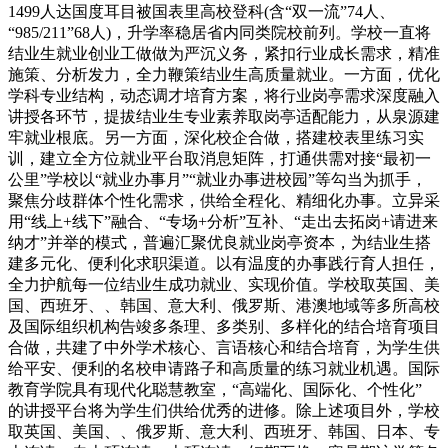
1499人达国度耳目被国表里高校登科(含“双一流”74人、
“985/211”68人)，升学率稳居省内同类院校前列。学校一直将
结业生就业创业工做做为严沉义务，紧扣行业成长需求，精准
施策、分析发力，全力鞭策结业生高质量就业。一方面，优化
学科专业结构，动态调才培育方案，将行业岗亭需求深度融入
讲授各环节，提拔结业生专业素养取岗亭适配能力，从泉源建
牢就业根底。另一方面，深化校企合做，搭建校表里练习实
训，建立全方位就业平台取消息矩阵，打通供需对接“最初一
公里”学校以“就业办事月”“就业办事进校园”等勾当为抓手，
聚焦分歧群体个性化需求，供给全程化、精细化办事。立异采
用“线上+线下”融合、“专场+分析”互补、“走出去拓岗+请进来
纳才”并举的模式，普遍汇聚优良就业岗亭资本，为结业生搭
建多元化、便利化求职渠道。以有温度的办事践行育人担任，
全力护航每一位结业生成功就业、实现价值。学校取英国、美
国、西班牙、、韩国、意大利、俄罗斯、港澳地域等多所高校
及国际组织机构告竣多条理、多类别、多样化的结合培育项目
合做，共建了中外学术核心、言语核心和结合培育，为学生供
给平安、便利的名校申请路子和高质量的练习就业机遇。国际
教育学院具有现代化聪慧教室，“高端化、国际化、个性化”
的讲授平台将为学生们供给优秀的进修。除上述项目外，学校
取英国、美国、、俄罗斯、意大利、西班牙、韩国、日本、专