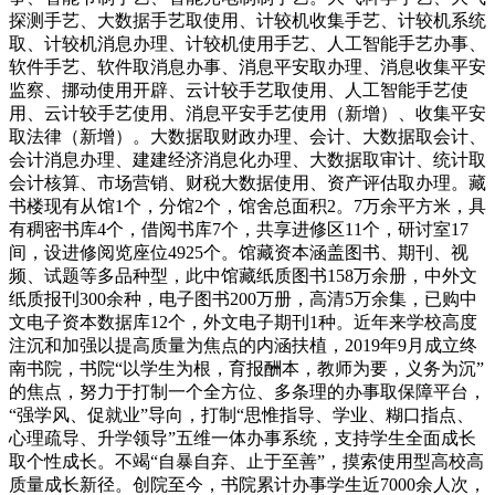
探测手艺、大数据手艺取使用、计较机收集手艺、计较机系统
取、计较机消息办理、计较机使用手艺、人工智能手艺办事、
软件手艺、软件取消息办事、消息平安取办理、消息收集平安
监察、挪动使用开辟、云计较手艺取使用、人工智能手艺使
用、云计较手艺使用、消息平安手艺使用（新增）、收集平安
取法律（新增）。大数据取财政办理、会计、大数据取会计、
会计消息办理、建建经济消息化办理、大数据取审计、统计取
会计核算、市场营销、财税大数据使用、资产评估取办理。藏
书楼现有从馆1个，分馆2个，馆舍总面积2。7万余平方米，具
有稠密书库4个，借阅书库7个，共享进修区11个，研讨室17
间，设进修阅览座位4925个。馆藏资本涵盖图书、期刊、视
频、试题等多品种型，此中馆藏纸质图书158万余册，中外文
纸质报刊300余种，电子图书200万册，高清5万余集，已购中
文电子资本数据库12个，外文电子期刊1种。近年来学校高度
注沉和加强以提高质量为焦点的内涵扶植，2019年9月成立终
南书院，书院“以学生为根，育报酬本，教师为要，义务为沉”
的焦点，努力于打制一个全方位、多条理的办事取保障平台，
“强学风、促就业”导向，打制“思惟指导、学业、糊口指点、
心理疏导、升学领导”五维一体办事系统，支持学生全面成长
取个性成长。不竭“自暴自弃、止于至善”，摸索使用型高校高
质量成长新径。创院至今，书院累计办事学生近7000余人次，