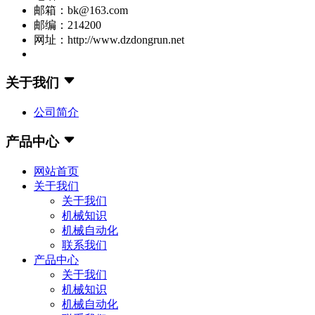
邮箱：bk@163.com
邮编：214200
网址：http://www.dzdongrun.net
关于我们
公司简介
产品中心
网站首页
关于我们
关于我们
机械知识
机械自动化
联系我们
产品中心
关于我们
机械知识
机械自动化