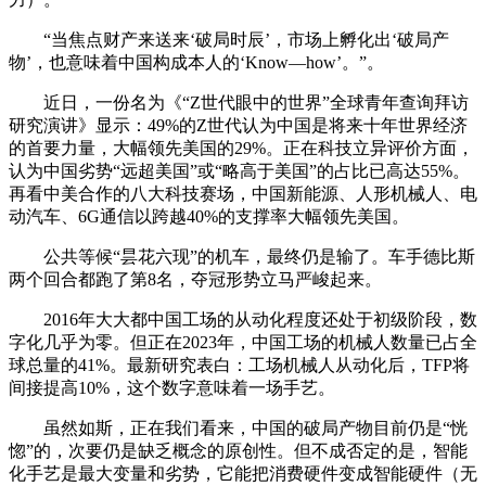
“当焦点财产来送来‘破局时辰’，市场上孵化出‘破局产
物’，也意味着中国构成本人的‘Know—how’。”。
近日，一份名为《“Z世代眼中的世界”全球青年查询拜访
研究演讲》显示：49%的Z世代认为中国是将来十年世界经济
的首要力量，大幅领先美国的29%。正在科技立异评价方面，
认为中国劣势“远超美国”或“略高于美国”的占比已高达55%。
再看中美合作的八大科技赛场，中国新能源、人形机械人、电
动汽车、6G通信以跨越40%的支撑率大幅领先美国。
公共等候“昙花六现”的机车，最终仍是输了。车手德比斯
两个回合都跑了第8名，夺冠形势立马严峻起来。
2016年大大都中国工场的从动化程度还处于初级阶段，数
字化几乎为零。但正在2023年，中国工场的机械人数量已占全
球总量的41%。最新研究表白：工场机械人从动化后，TFP将
间接提高10%，这个数字意味着一场手艺。
虽然如斯，正在我们看来，中国的破局产物目前仍是“恍
惚”的，次要仍是缺乏概念的原创性。但不成否定的是，智能
化手艺是最大变量和劣势，它能把消费硬件变成智能硬件（无