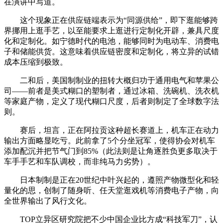
在演讲中写道。
这个现象正在供应链端表示为“同源供给”，即下逛能够跨
界挪用上逛手艺，以至能要求上逛进行定制化开辟，兼具尺度
化和定制化。如宁德时代的电池，能够同时为电动车、消费电
子和储能供货。这意味着供应链密度和定制化，将立异的试错
成本压缩到极致。
二和后，美国制制业的扭转大概归功于通用电气和苹果公
司——前者是美式糊口的塑制者，通过冰箱、洗碗机、洗衣机
等家庭产物，定义了现代糊口尺度，后者则制定了全球数字法
则。
赛后，坦言，正在阿拉贡这种超长赛道上，机车正在动力
输出方面略显吃亏。此前拿了5个分坐冠军，使得协会对机车
添加配沉并把节气门到85%（此法则是让角逐胜负更多取决于
车手手艺和车队调校，而非纯马力劣势）。
日本制制是正在20世纪中叶兴起的，遵照产物微型化和轻
量化的思，创制了随身听、任天堂逛戏机等消费电子产物，向
全世界输出了风行文化。
TOP立异区研究院把不少中国企业比方成“科技军刀”，认