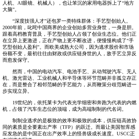
人机、AI眼镜、机械人），也让笨沉的家用电器拆上了“地方
大脑”。
“深度技强人才”还包罗一类特殊群体：手艺型创始人。
2000年前，叱咤中国商界的企业创始多营业身世，一身是胆。
跟着高档教育普及，手艺型创始人占领了创业生态位。他们正
在立异上更激进，正在产物上更不断改进，便慢慢构成了“手
艺型创始人盈利”。而欧美成熟大公司，因为逃求股价和市场
份额不变，最初往往由财政或供应链身世的人，敌手艺立异反
而愈发保守。
然而，中国的电动汽车、电池手艺、从动驾驶汽车、无人
机、激光雷达、工业机械人和半导体等环节范畴并非孤立存正
在，而是整合了相邻范畴的手艺能力，从而鞭策分歧范畴进一
步实现立异。
19世纪的，依托莱卡为代表光学细密和奔跑为代表的内燃
机，占领了汽车生态位的顶端，成为高端制制的代名词。
制制业逃求的是极致的效率和极致的成本，供应链高效协
同的素质是全要素出产率（TFP）的跃迁。而最让美国智库感
应发急的是中国正在出产效率上的怪兽级成长速度。USCC正