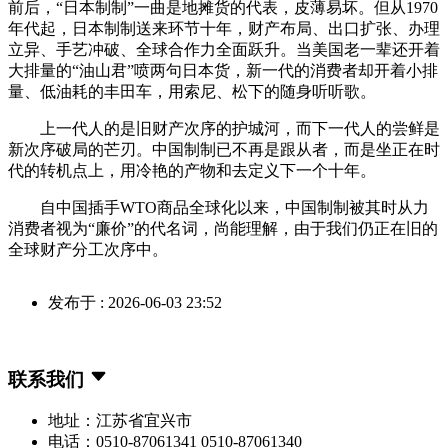
前后，“日本制制”一曲是地摊货的代表，皮薄易坏。但从1970
年代起，日本制制送来环节十年，财产布局、出口扩张、办理
立异、手艺冲破、全球合作力全面跃升。当美国老一辈还开着
大排量的“油山君”喷两句日本货，新一代的消费者却开着小排
量、低油耗的丰田车，用索尼、松下的随身听听歌。
上一代人的是旧财产次序的护城河，而下一代人的尝鲜是
新次序破局的芒刃。中国制制已不再是跟从者，而是坐正在时
代的转机点上，用冷艳的产物和去定义下一个十年。
自中国插手WTO商品全球化以来，中国制制被其时从力
消费者视为“廉价”的代名词，尚能理解，由于我们仍正在旧的
全球财产分工次序中。
发布于 : 2026-06-03 23:52
联系我们
地址：江苏省宜兴市
电话：0510-87061341 0510-87061340