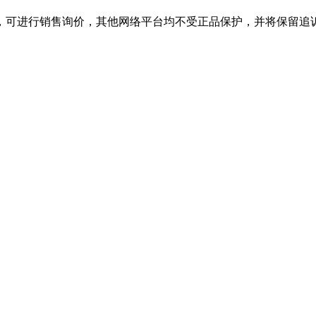
舰店，可进行销售询价，其他网络平台均不受正品保护，并将保留追