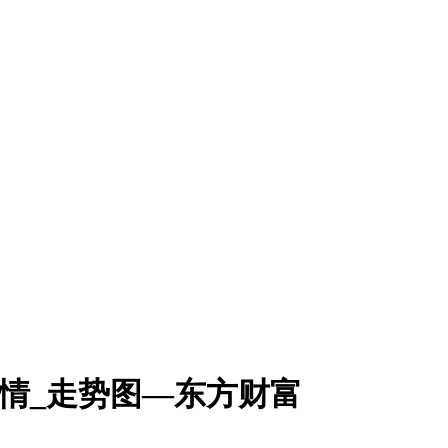
_行情_走势图—东方财富