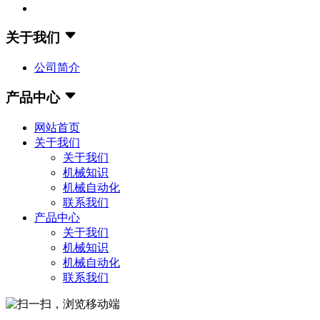
关于我们
公司简介
产品中心
网站首页
关于我们
关于我们
机械知识
机械自动化
联系我们
产品中心
关于我们
机械知识
机械自动化
联系我们