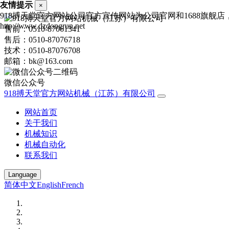
友情提示
×
918搏天堂官方网站公司官方宣传网站为公司官网和1688旗
http://www.dzdongrun.net
售前：0510-87061341
售后：0510-87076718
技术：0510-87076708
邮箱：bk@163.com
微信公众号
918搏天堂官方网站机械（江苏）有限公司
网站首页
关于我们
机械知识
机械自动化
联系我们
Language
简体中文
English
French