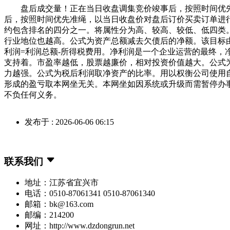
盘后成交量！正在当日收盘调集竞价竣事后，按照时间优先
后，按照时间优先准绳，以当日收盘价对盘后订价买卖订单进
约包含排名的四分之一。将属性分为高、较高、较低、低四类
行业地位也越高。公式为资产总额减去欠债后的净额。该目标
利润=利润总额-所得税费用。净利润是一个企业运营的最终
支持着。市盈率越低，股票越廉价，相对投资价值越大。公式
力越强。公式为税后利润取净资产的比率。用以权衡公司使用
形成的盈亏取本网坐无关。本网坐如因系统或升级而需暂停办
不负任何义务。
发布于 : 2026-06-06 06:15
联系我们
地址：江苏省宜兴市
电话：0510-87061341 0510-87061340
邮箱：bk@163.com
邮编：214200
网址：http://www.dzdongrun.net