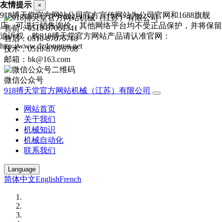
友情提示
×
918搏天堂官方网站公司官方宣传网站为公司官网和1688旗舰
店，可进行销售询价，其他网络平台均不受正品保护，并将保留
售前：0510-87061341
追诉权，购918搏天堂官方网站产品请认准官网：
售后：0510-87076718
http://www.dzdongrun.net
技术：0510-87076708
邮箱：bk@163.com
微信公众号
918搏天堂官方网站机械（江苏）有限公司
网站首页
关于我们
机械知识
机械自动化
联系我们
Language
简体中文
English
French