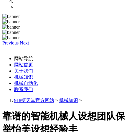
Previous
Next
网站导航
网站首页
关于我们
机械知识
机械自动化
联系我们
918搏天堂官方网站
>
机械知识
>
靠谱的智能机械人设想团队保
举怡美设想经验丰