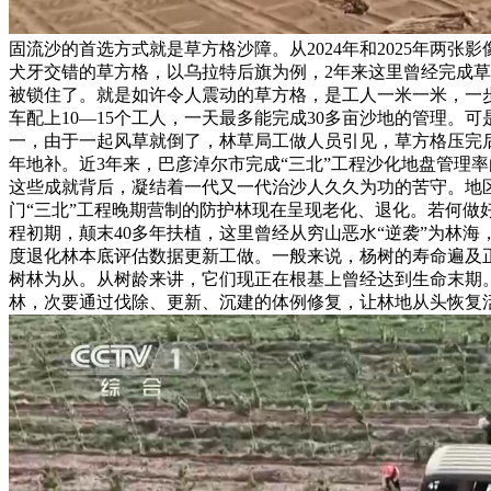
固流沙的首选方式就是草方格沙障。从2024年和2025年两
犬牙交错的草方格，以乌拉特后旗为例，2年来这里曾经完成草方
被锁住了。就是如许令人震动的草方格，是工人一米一米，一
车配上10—15个工人，一天最多能完成30多亩沙地的管理。
一，由于一起风草就倒了，林草局工做人员引见，草方格压完
年地补。近3年来，巴彦淖尔市完成“三北”工程沙化地盘管理率由
这些成就背后，凝结着一代又一代治沙人久久为功的苦守。地
门“三北”工程晚期营制的防护林现在呈现老化、退化。若何做
程初期，颠末40多年扶植，这里曾经从穷山恶水“逆袭”为林海，
度退化林本底评估数据更新工做。一般来说，杨树的寿命遍及正在3
树林为从。从树龄来讲，它们现正在根基上曾经达到生命末期
林，次要通过伐除、更新、沉建的体例修复，让林地从头恢复