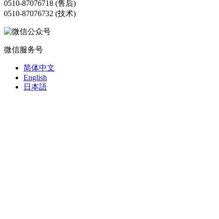
0510-87076718 (售后)
0510-87076732 (技术)
微信服务号
简体中文
English
日本語