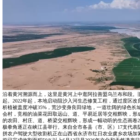
沿着黄河溯源而上，这里是黄河上中逛阿拉善盟乌兰布和段。
起。2022年起，本地启动阻沙入河生态修复工程，通过度区
析植被盖度冲破35%，荒沙变身良田绿地，一道壮阔的绿色长
会村，竞相的油菜花田取远山、道、平易近居等交相辉映，形
的农田、村庄、道、桥梁交相辉映，形成一幅动听的生态画卷2
极拳角逐正在峡江县举行。来自全市各县（市、区）17支代表队
拼农户驾驶大型收割机正在山西省永济市红日农业虞乡农场加紧