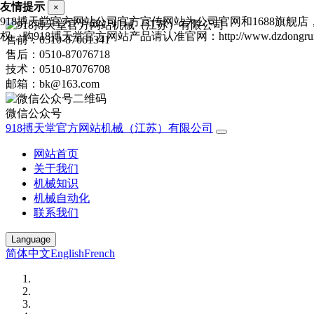
友情提示
×
918搏天堂官方网站公司官方宣传网站为公司官网和1688旗
权，购918搏天堂官方网站产品请认准官网：http://www.dzdongrun.
售前：0510-87061341
售后：0510-87076718
技术：0510-87076708
邮箱：bk@163.com
微信公众号
918搏天堂官方网站机械（江苏）有限公司
网站首页
关于我们
机械知识
机械自动化
联系我们
Language
简体中文
English
French