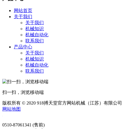
网站首页
关于我们
关于我们
机械知识
机械自动化
联系我们
产品中心
关于我们
机械知识
机械自动化
联系我们
扫一扫，浏览移动端
版权所有 © 2020 918搏天堂官方网站机械（江苏）有限公司
网站地图
0510-87061341 (售前)