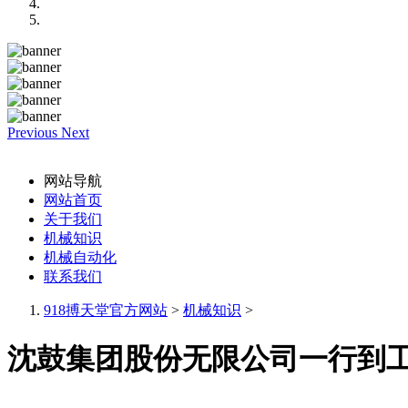
Previous
Next
网站导航
网站首页
关于我们
机械知识
机械自动化
联系我们
918搏天堂官方网站
>
机械知识
>
沈鼓集团股份无限公司一行到