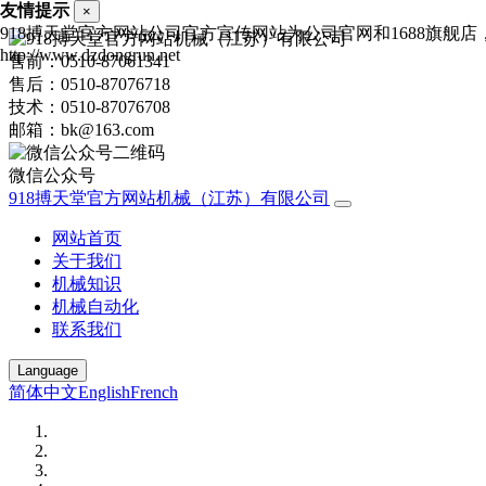
友情提示
×
918搏天堂官方网站公司官方宣传网站为公司官网和1688旗
http://www.dzdongrun.net
售前：0510-87061341
售后：0510-87076718
技术：0510-87076708
邮箱：bk@163.com
微信公众号
918搏天堂官方网站机械（江苏）有限公司
网站首页
关于我们
机械知识
机械自动化
联系我们
Language
简体中文
English
French