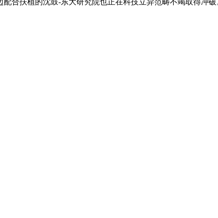
边配合扶植的沈鼓-东大研究院也正在科技立异范畴不竭取得冲破