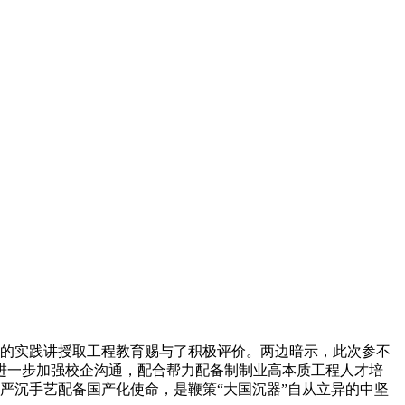
的实践讲授取工程教育赐与了积极评价。两边暗示，此次参不
进一步加强校企沟通，配合帮力配备制制业高本质工程人才培
严沉手艺配备国产化使命，是鞭策“大国沉器”自从立异的中坚