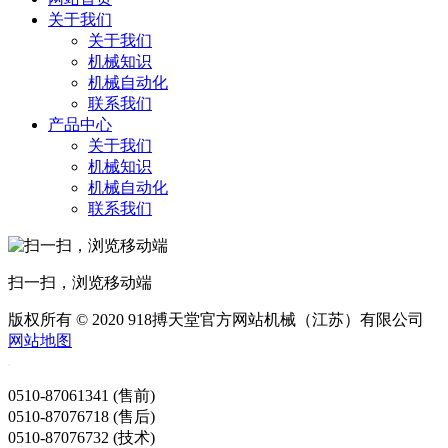
关于我们
关于我们
机械知识
机械自动化
联系我们
产品中心
关于我们
机械知识
机械自动化
联系我们
扫一扫，浏览移动端
版权所有 © 2020 918搏天堂官方网站机械（江苏）有限公司
网站地图
0510-87061341 (售前)
0510-87076718 (售后)
0510-87076732 (技术)