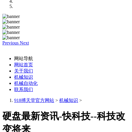
Previous
Next
网站导航
网站首页
关于我们
机械知识
机械自动化
联系我们
918搏天堂官方网站
>
机械知识
>
硬盘最新资讯-快科技--科技改
变将来