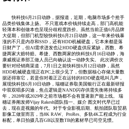
快科技6月21日动静，据报道，近期，电脑市场多个抢手
品类价钱集体上扬。 不只逛戏本价钱持续走高，部门高机能
轻薄本和创做本也呈现分歧程度跌价。虽然当前正值6月品牌
大促期，但部门机型较快科技6月21日动静，这一年来价钱暴
涨的不只是内存和SSD，还有HDD机械硬盘，它本来都是落
日财产了，但AI需求迸发也让HDD硬盘供应紧缺，西数、希
捷两家大赔特赔。希捷、西数两家的快科技6月16日动静，海
康威视证券部工做人员已向确认这一动静失实。 此次调价次
要针对经销商渠道，7月1日之前快科技6月12日动静，虽然
HDD机械硬盘现正在PC上很少见了，但数据核心存储大量数
据还得靠它，若是你对着正正在运转的HDD硬盘吼叫几声，
展现快科技6月10日动静，瑞穗证券取美国银行正在最新研报
中双双唱多闪迪，焦点逻辑是NAND闪存供需失衡将持续多
年，2028年或2029年之前市场都不会有显著新产能上线。 瑞
穗证券阐发师Vijay Rakesh团队指一、媒介 图文时代早已过
去，现在是视频的年代。对于专业影视后期、航拍团队取贸易
影像工做室而言，当8K RAW、ProRes、多轨4K工程成为行业
标配，单日拍摄几百GB以至数TB的素材早已司空见惯。