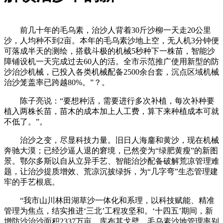
前几十年的毛乌素，治沙人背着30斤沙柳一天走20公里
沙，人均种不到2亩。本年的毛乌素沙地上空，无人机3分钟便
可落成半天的测绘，搭载斗极的机械5秒种下一株苗，智能沙
障铺设机一天完成过去60人的活。全市示范推广使用新型的防
沙治沙机械，已投入各类机械配备2500余台套，沉点区域机械
治沙笼盖率已跨越80%。”？。
陈子亮说：“要想种活，需要进行多次补植，每次补种要
植入两株长苗，苗木的成本加上人工费，算下来种植成本可就
不低了。”。
治沙之变，尽显科技力量。旧日人海鏖和黄沙，现在机械
奔驰大漠；已经沙逼人退的窘境，已然变为“绿肥黄瘦”的新图
景。鄂尔多斯以自从立异手艺、智能治沙配备破解荒凉管理难
题，让治沙提质增效、荒凉沉披绿拆，为“几字弯”生态管理建
牢的手艺根底。
“我市山川林田湖草沙一体化和系理，以科技赋能、精准
管理为焦点，结实推进‘三北’工程攻坚和。‘十四五’期间，新
增防沙治沙面积2337万亩，库布其戈壁、毛乌素沙地管理率别