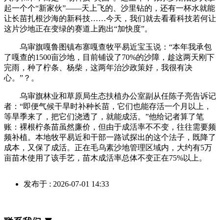
起一个个“新家伙”——天上飞的、沙里钻的，还有一杯水就能
让长苗扎根沙海的新科技……今天，我们就去看看科技若何让
这片沙地正在变绿的赛道上跑出“加快度”。
乌审旗嘎鲁图镇布寨嘎查牧平易近宝玉说：“本年我承包
了嘎查的1500亩沙地，目前铺设了70%的沙障，趁这两天刚下
完雨，种了柠条、杨柴，这两年治沙政策好，我很有决
心。”？。
乌审旗林业和草原局生态扶植办公室副从任陈子亮告诉记
者：“即便气候干旱时补种长苗，它们也能存活一个月以上，
等旱季来了，把它们浇透了，就能成活。”他给记者算了笔
账：裸根柠条苗虽然廉价，但由于成活率不不变，往往需要频
频补植。本地牧平易近和干部一路试探出的这个法子，既降了
成本，又保了成活。正在毛乌素沙地管理区域内，大约有5万
亩苗木使用了该手艺，苗木成活率总体不变正在75%以上。
发布于 : 2026-07-01 14:33