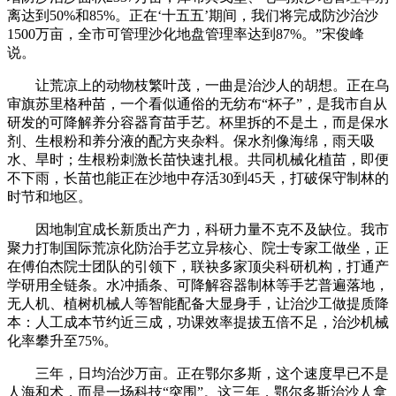
离达到50%和85%。正在‘十五五’期间，我们将完成防沙治沙
1500万亩，全市可管理沙化地盘管理率达到87%。”宋俊峰
说。
让荒凉上的动物枝繁叶茂，一曲是治沙人的胡想。正在乌
审旗苏里格种苗，一个看似通俗的无纺布“杯子”，是我市自从
研发的可降解养分容器育苗手艺。杯里拆的不是土，而是保水
剂、生根粉和养分液的配方夹杂料。保水剂像海绵，雨天吸
水、旱时；生根粉刺激长苗快速扎根。共同机械化植苗，即便
不下雨，长苗也能正在沙地中存活30到45天，打破保守制林的
时节和地区。
因地制宜成长新质出产力，科研力量不克不及缺位。我市
聚力打制国际荒凉化防治手艺立异核心、院士专家工做坐，正
在傅伯杰院士团队的引领下，联袂多家顶尖科研机构，打通产
学研用全链条。水冲插条、可降解容器制林等手艺普遍落地，
无人机、植树机械人等智能配备大显身手，让治沙工做提质降
本：人工成本节约近三成，功课效率提拔五倍不足，治沙机械
化率攀升至75%。
三年，日均治沙万亩。正在鄂尔多斯，这个速度早已不是
人海和术，而是一场科技“突围”。这三年，鄂尔多斯治沙人拿