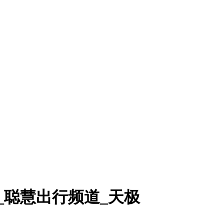
_聪慧出行频道_天极