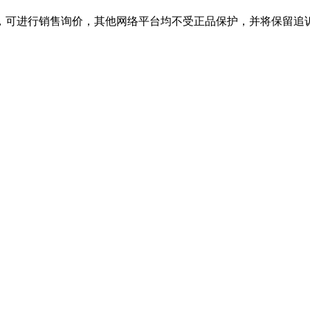
舰店，可进行销售询价，其他网络平台均不受正品保护，并将保留追