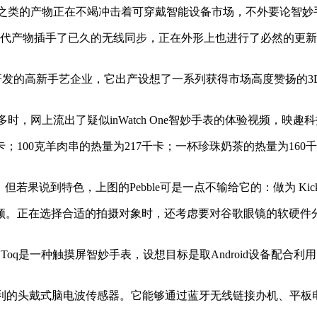
ble之类的产物正在不竭冲击着可穿戴智能设备市场，不外要论智妙
拟上一代产物插手了已久的无线同步，正在外形上也进行了必然的更新批
物研发的高新手艺企业，它出产设想了一系列获得市场高度赞扬的3
多时，网上流出了疑似inWatch One智妙手表的体验视频，映
；100克羊肉串的热量为217千卡；一杯珍珠奶茶的热量为16
r，但若果说到特色，上图的Pebble可是一点不输给它的：做为 Kic
视频。正在选择合适的拍摄对象时，还考虑要对谷歌眼镜的软硬
是一种触摸屏智妙手表，设想目标是取Android设备配合利用，
纯便利的头戴式脑电波传感器。它能够通过蓝牙无线链接办机、平