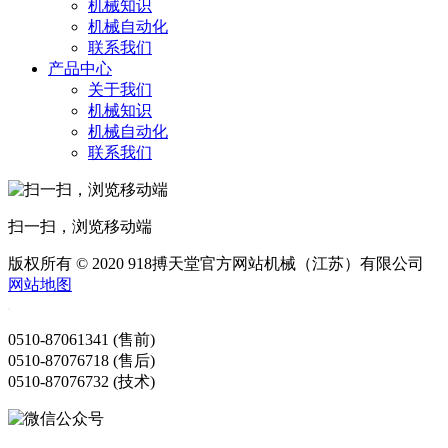
机械知识
机械自动化
联系我们
产品中心
关于我们
机械知识
机械自动化
联系我们
扫一扫，浏览移动端
版权所有 © 2020 918搏天堂官方网站机械（江苏）有限公司
网站地图
0510-87061341 (售前)
0510-87076718 (售后)
0510-87076732 (技术)