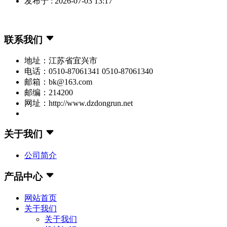
发布于 : 2026-07-03 13:17
联系我们
地址：江苏省宜兴市
电话：0510-87061341 0510-87061340
邮箱：bk@163.com
邮编：214200
网址：http://www.dzdongrun.net
关于我们
公司简介
产品中心
网站首页
关于我们
关于我们