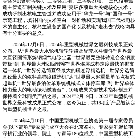
等奖5项(含特等奖)、二等奖21项、三等奖21项。“三代核电锻
造主管道研制关键技术及应用”突破多项重大关键核心技术，
成功研制出核电主管道并成功应用于“华龙一号”与“国和一号”
示范工程，填补国内技术空白，对推动和实现我国三代核电技
术的自主化、核岛主设备的国产化以及核电“走出去”战略均具
有十分重要的意义。
2024年12月6日，2024年重型机械世界之最科技成果正式
公布。从“世界最大水轮机转轮轮毂及配套水斗锻件”“世界最
大直径圆筒形炼钢烟气电除尘器”“世界最宽整体铸造合金钢履
带板”到“世界最大球团回转窑”“世界煤层成巷速度最快的掘支
运一体机”“世界分选简直径最大的磁悬浮精选机”“世界分选简
直径最大的浆料高梯度磁选机”从“世界最大起重量单吊点桥式
起重机”“世界最多泊位单系统机械式立体停车库”到“世界单体
推力最大的电动振动试验台”，10项成果关键技术指标创造并
保持着全球同类产品之最。2024年2月19日，2023年重型机械
世界之最科技成果正式公布，迄今为止，共18项新产品被认定
为重型机械世界之最。
2024年4月10日，中国重型机械工业协会第一届专家委员
会(以下简称“专家委”)成立大会在北京举办。专家委汇聚长期
深耕行业的领导、院士、专家等186位成员，中国重型机械工