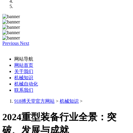
Previous
Next
网站导航
网站首页
关于我们
机械知识
机械自动化
联系我们
918搏天堂官方网站
>
机械知识
>
2024重型装备行业全景：突
破、发展与成就