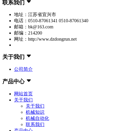
联系我们
地址：江苏省宜兴市
电话：0510-87061341 0510-87061340
邮箱：bk@163.com
邮编：214200
网址：http://www.dzdongrun.net
关于我们
公司简介
产品中心
网站首页
关于我们
关于我们
机械知识
机械自动化
联系我们
产品中心