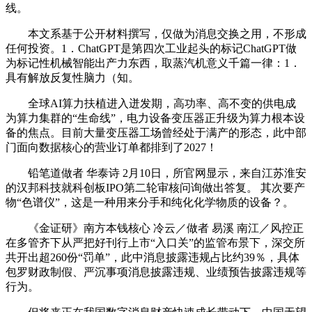
线。
本文系基于公开材料撰写，仅做为消息交换之用，不形成
任何投资。1．ChatGPT是第四次工业起头的标记ChatGPT做
为标记性机械智能出产力东西，取蒸汽机意义千篇一律：1．
具有解放反复性脑力（知。
全球AI算力扶植进入迸发期，高功率、高不变的供电成
为算力集群的“生命线”，电力设备变压器正升级为算力根本设
备的焦点。目前大量变压器工场曾经处于满产的形态，此中部
门面向数据核心的营业订单都排到了2027！
铅笔道做者 华泰诗 2月10日，所官网显示，来自江苏淮安
的汉邦科技就科创板IPO第二轮审核问询做出答复。 其次要产
物“色谱仪”，这是一种用来分手和纯化化学物质的设备？。
《金证研》南方本钱核心 冷云／做者 易溪 南江／风控正
在多管齐下从严把好刊行上市“入口关”的监管布景下，深交所
共开出超260份“罚单”，此中消息披露违规占比约39％，具体
包罗财政制假、严沉事项消息披露违规、业绩预告披露违规等
行为。