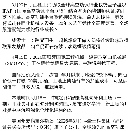
3月22日，由徐工消防取全球高空功课行业权势巨子组织
IPAF（国际高空功课平台联盟）结合举办的培训师认证培训
落下帷幕。高空功课平台赛道持续升温。鼎力从桅柱、剪叉、
臂式赴任同化机械人设备，20年来若何凭仗全高度笼盖、全场
景适配能力领跑行业成长？
线索十一：跨界而生，超越想象工做人员将连续取您取得
联系发放品，勾当仍正在持续，欢送继续猜猜猜！
4月15日，2026西班牙国际工程机械、建建取矿山机械展
（SMOPYC）正在萨拉戈萨昌大启幕。中联沉科携工程。
国际油价又涨了。岁首年月以来，地缘冲突不竭，原油
价钱一打破120美元 桶。工地上柴油臂车的加油成本，可见识
翻倍了。良多人说：那就换电。
本地时间3月18日，中联沉科智能高机匈牙利工场（一
期）开业典礼正在匈牙利陶陶巴尼奥市隆沉举行。新工场的开
业是中联沉科深化全球化结构的又。
美国州麦康奈尔斯堡（2026年3月）--豪士科集团（纽约
证券买卖所代码：OSK）旗下子公司、全球领先的高空功课