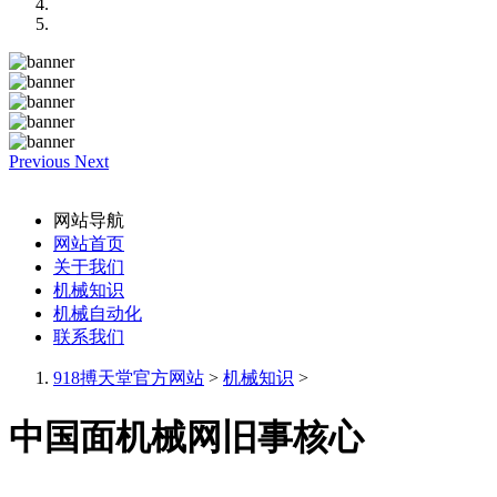
Previous
Next
网站导航
网站首页
关于我们
机械知识
机械自动化
联系我们
918搏天堂官方网站
>
机械知识
>
中国面机械网旧事核心