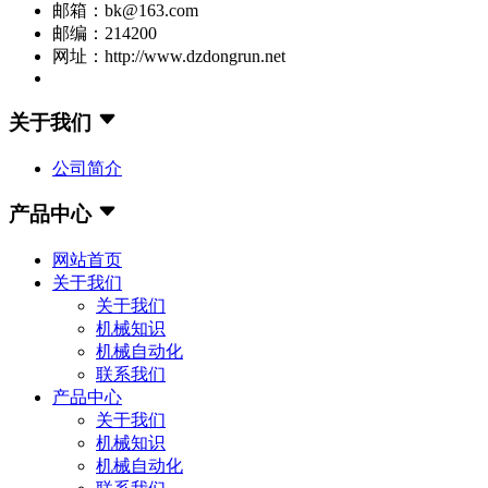
邮箱：bk@163.com
邮编：214200
网址：http://www.dzdongrun.net
关于我们
公司简介
产品中心
网站首页
关于我们
关于我们
机械知识
机械自动化
联系我们
产品中心
关于我们
机械知识
机械自动化