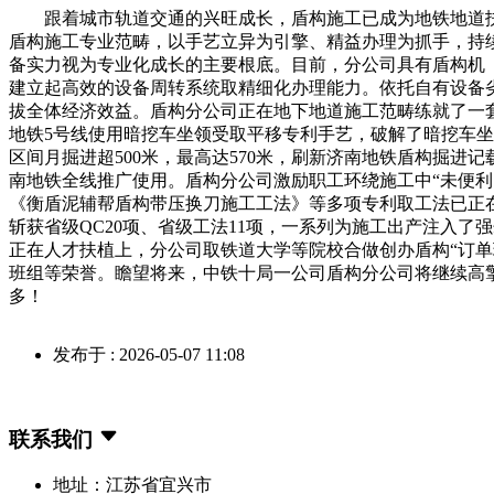
跟着城市轨道交通的兴旺成长，盾构施工已成为地铁地道扶
盾构施工专业范畴，以手艺立异为引擎、精益办理为抓手，持
备实力视为专业化成长的主要根底。目前，分公司具有盾构机（
建立起高效的设备周转系统取精细化办理能力。依托自有设备
拔全体经济效益。盾构分公司正在地下地道施工范畴练就了一套
地铁5号线使用暗挖车坐领受取平移专利手艺，破解了暗挖车坐
区间月掘进超500米，最高达570米，刷新济南地铁盾构掘进
南地铁全线推广使用。盾构分公司激励职工环绕施工中“未便
《衡盾泥辅帮盾构带压换刀施工工法》等多项专利取工法已正在
斩获省级QC20项、省级工法11项，一系列为施工出产注入
正在人才扶植上，分公司取铁道大学等院校合做创办盾构“订单班
班组等荣誉。瞻望将来，中铁十局一公司盾构分公司将继续高
多！
发布于 : 2026-05-07 11:08
联系我们
地址：江苏省宜兴市