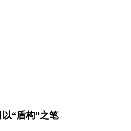
以“盾构”之笔