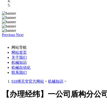
Previous
Next
网站导航
网站首页
关于我们
机械知识
机械自动化
联系我们
918搏天堂官方网站
>
机械知识
>
【办理经纬】一公司盾构分公司