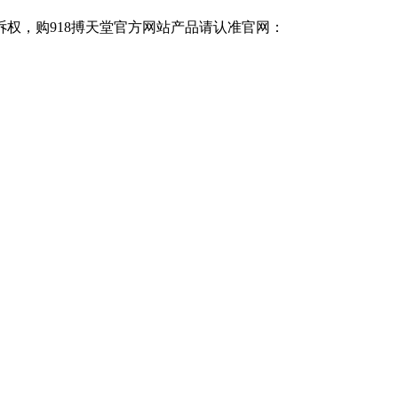
诉权，购918搏天堂官方网站产品请认准官网：