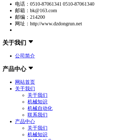
电话：0510-87061341 0510-87061340
邮箱：bk@163.com
邮编：214200
网址：http://www.dzdongrun.net
关于我们
公司简介
产品中心
网站首页
关于我们
关于我们
机械知识
机械自动化
联系我们
产品中心
关于我们
机械知识